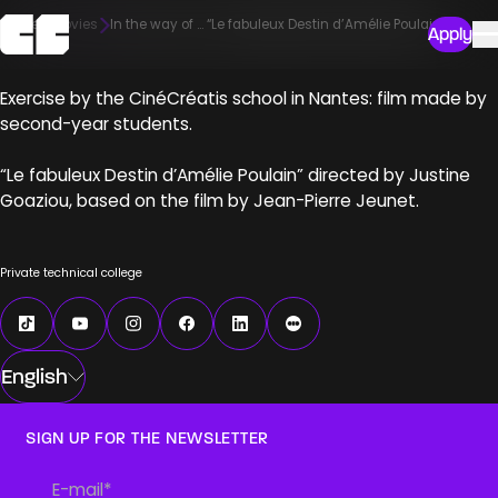
Home
Movies
In the way of … “Le fabuleux Destin d’Amélie Poulain”
Apply
Exercise by the CinéCréatis school in Nantes: film made by
second-year students.
“Le fabuleux Destin d’Amélie Poulain” directed by Justine
Goaziou, based on the film by Jean-Pierre Jeunet.
Private technical college
English
SIGN UP FOR THE NEWSLETTER