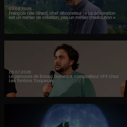
03.08.2026
François Gila Girard, chef décorateur : « La décoration
est un métier de création, pas un métier d’exécution »
29.07.2026
Le parcours de Ronan Dumesnil, compositeur VFX chez
Les Tontons Truqueurs