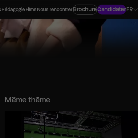
Brochure
Candidater
FR
s
Pédagogie
Films
Nous rencontrer
ovisuel
os
Même thème