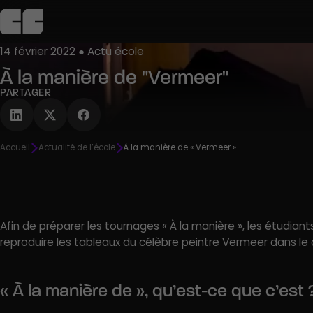
14 février 2022 ● Actu école
À la manière de "Vermeer"
L’école
Admission
Campus
Pédagogie
Agenda
C
PARTAGER
Découvrir
Découvrir
Découvrir
Découvrir
Découvrir
Accueil
Actualité de l’école
À la manière de « Vermeer »
R
Afin de préparer les tournages « À la manière », les étudi
reproduire les tableaux du célèbre peintre Vermeer dans le 
« À la manière de », qu’est-ce que c’est 