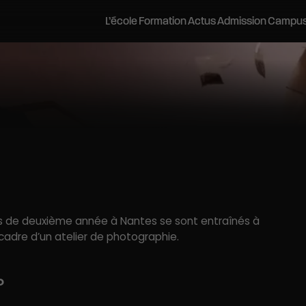
L’école
Formation
Actus
Admission
Campu
inécréatis
Postuler
Les campus
Pédagogie Bloom
Stages d’été
Career Center
Stages découverte
Histoire et vision
Admissions parallèles
Bordeaux
Stages
Journées Portes Ouvertes
L’équipe pédagogique
VAE
Lyon
Les métiers du cinéma et de l’audi
Soirées Portes Ouvertes
Les équipements
Contactez-nous
Montpellier
Recherches
Visites Privées
Nos Engagements
Préparer mes études
Nantes
Brochure
Vie sur les campus
Partenariats académiques
Journées d’Immersion
Tarifs et financements
ayonnement
Salons étudiants
Accessibilité et handicap
Vie étudiante
Webinaires
Portraits d’anciens élèves
Logements
Evènements et rencontres pr
Le réseau Alumni
Réseaux professionnels et partenaires
ants de deuxième année à Nantes se sont entraînés à
cadre d’un atelier de photographie.
?