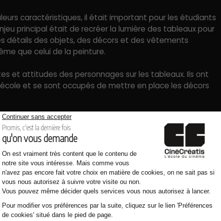
urs caractéristiques, il était important pour les étudiants
’enjeu principal était de recréer la lumière des tableaux pour
 les détails des objets, des décors et des vêtements
ême que celui de la peinture.
tes et attitudes des personnages sur les tableaux. Ils ont
’école et se sont occupés de mettre en place les décors
 étudiants correspond bien à celle imaginée par Vermeer.
s en jouant sur les mêmes codes, que ce soit en lumière, en
itution demandée dans le cadre des A la manière de a
s’agissait également de se préparer le mieux possible et de
t exercice.