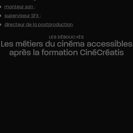
monteur son ;
superviseur SFX ;
directeur de la postproduction
.
LES DÉBOUCHÉS
Les métiers du cinéma accessibles
après la formation CinéCréatis
Critique cinéma
Documentariste
Chargé de programmation audiovisuel
Producteur de cinéma
Producteur executif
Étalonneur
Chef de projet audiovisuel
Régisseur général