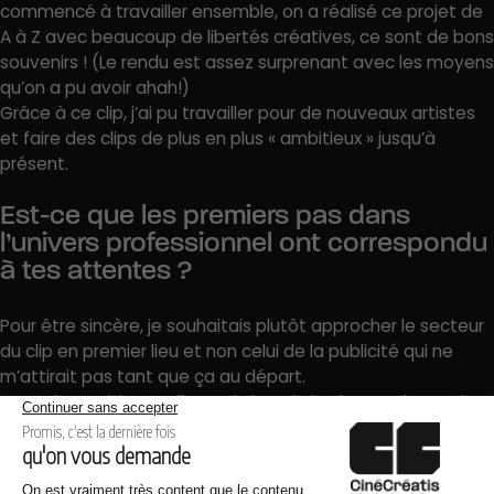
commencé à travailler ensemble, on a réalisé ce projet de
A à Z avec beaucoup de libertés créatives, ce sont de bons
souvenirs ! (Le rendu est assez surprenant avec les moyens
qu’on a pu avoir ahah!)
Grâce à ce clip, j’ai pu travailler pour de nouveaux artistes
et faire des clips de plus en plus « ambitieux » jusqu’à
présent.
Est-ce que les premiers pas dans
l’univers professionnel ont correspondu
à tes attentes ?
Pour être sincère, je souhaitais plutôt approcher le secteur
du clip en premier lieu et non celui de la publicité qui ne
m’attirait pas tant que ça au départ.
Avec du recul, je me dis que j’ai eu de la chance de toucher
et observer un peu tous les secteurs de l’audiovisuel. Il n’est
pas facile de trouver un travail directement à la sortie de
l’école. Pour ma part, ça m’a permis de savoir que la