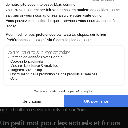
réalisation est le domaine dans lequel je souhaite tendre.
Si tu devais résumer ce que tu retiens
de tes 3 ans chez CinéCréatis et qui te
sert le plus aujourd’hui :
Je retiens d’abord les connaissances et les amis que je me
suis fait ! C’est aussi ce qui me sert le plus aujourd’hui, car
c’est mon premier réseau. Arrivé à Paris, je ne connaissais
pas grand monde et il est vrai que pour créer des projets
et montrer ce qu’on sait faire, c’était important pour moi
qu’on se soutiennent tous.
Ce qui m’a beaucoup servi aussi est mon projet
professionnel de fin d’études « À contre-courant », ça a été
ma première « couverture » qui m’a donné une crédibilité
dans le monde professionnel et qui m’a permis d’avoir des
opportunités à saisir en arrivant sur Paris.
Un petit mot pour les actuels et futurs