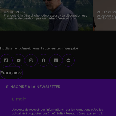
03.08.2026
29.07.202
François Gila Girard, chef décorateur : « La décoration est
Le parcours 
un métier de création, pas un métier d’exécution »
Les Tontons 
Établissement d'enseignement supérieur technique privé
Français
S’INSCRIRE À LA NEWSLETTER
J'accepte de recevoir des informations (sur les formations et/ou les
actualités) proposées par CinéCréatis (Réseau Icônes) par e-mail.
*