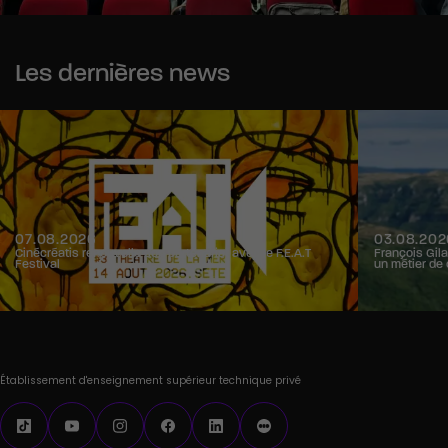
Les dernières news
07.08.2026
03.08.202
Cinécréatis renouvelle son partenariat avec le F.E.A.T
François Gila
Festival
un métier de 
Établissement d'enseignement supérieur technique privé