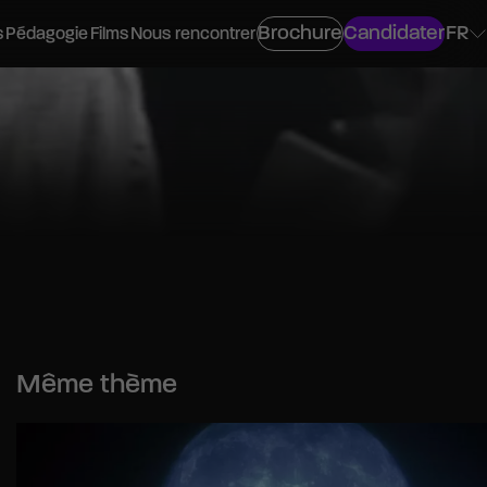
Brochure
Candidater
FR
s
Pédagogie
Films
Nous rencontrer
ovisuel
os
Même thème