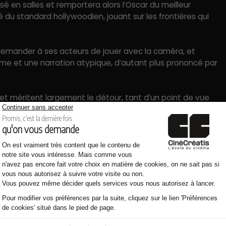
sé en salles et remportera alors l’Oscar du meilleur
é du standard hollywoodien, jouant sur les frontières qui
à demander à ses acteurs de jouer avec la caméra, et
isme et une narration atypique, d’autant plus prononcé par
et méritent largement le détour, tant d’un point de vue
rk, Edvard Munch, La Commune…