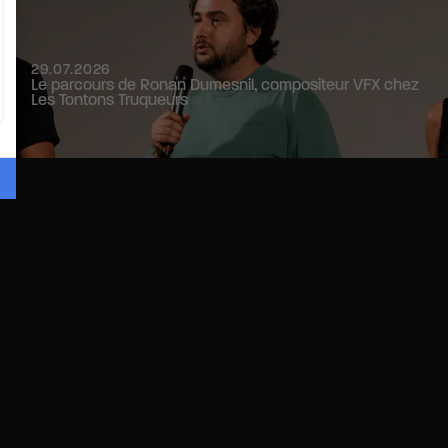
29.07.2026
Le parcours de Ronan Dumesnil, compositeur VFX chez
Les Tontons Truqueurs