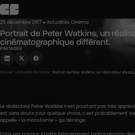
25 décembre 2017 ● Actualités Cinéma
Portrait de Peter Watkins, un réali
L’école
Admission
Campus
Pédagogie
Agenda
C
cinématographique différent.
Découvrir
Découvrir
Découvrir
Découvrir
Découvrir
PARTAGER
R
Accueil
Actualité de l’école
Portrait de Peter Watkins, un réalisateur atyp
Le réalisateur Peter Watkins n’est pourtant pas très apprécié
est sans doute pour quelque chose, c’est probablement son 
appelle « la monoforme » qui dérange.
Dans ses travaux, il traite fréquemment l’uniformisation de