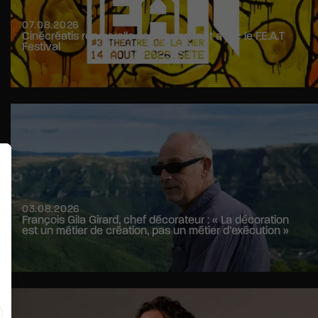
07.08.2026
Cinécréatis renouvelle son partenariat avec le F.E.A.T
Festival
03.08.2026
François Gila Girard, chef décorateur : « La décoration
est un métier de création, pas un métier d’exécution »