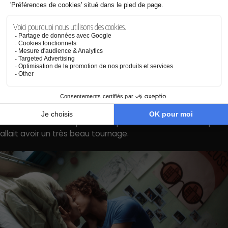
On était bien préparés et le tournage était assez dingue. Il
y avait beaucoup d’enjeux, comme le fait de tourner dans
presque 4 villes différentes avec tout ce que ça implique.
On a eu la chance presque insolente de tomber sur la seule
semaine complètement ensoleillée de juin, ce qui nous a
permis de tourner et de raconter exactement ce qu’on
avait prévu. C’était ma première vraie réalisation et je dois
avouer que j’avais très peur que le tournage ne se passe
pas aussi bien et que l’équipe soit déçue. Mais à l’arrivée,
j’ai l’impression qu’à la fin du premier jour, tout le monde
avait le sentiment que rien ne pouvait nous arriver et qu’on
allait avoir un très beau tournage.