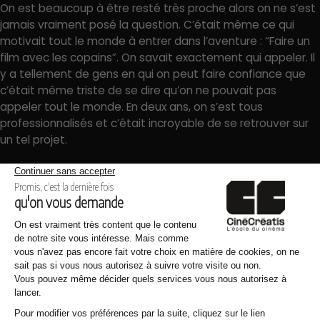
On est beaucoup à être resté très proche alors on ne s’est
jamais vraiment posé la question. C’était même ce qui
motivait tout le monde à entrer dans l’aventure : “Faire un
film avec les copains”. On savait exactement qui appeler. Il
y a tellement de gens en qui on peut faire confiance que
c’était même triste de se dire qu’on ne pouvait pas
appeler tout le monde. En deux ans, on s’est tous
professionnalisés et c’était incroyable de se retrouver sur
un tel projet.
Comment s’est passée la préparation
? et le tournage ?
La préparation était assez folle car les ambitions n’ont fait
étonnamment que de grandir. On est passé d’un tournage
de 3 jours en petite équipe à un tournage en
anamorphique de 7 jours avec une équipe de 25 personnes
!