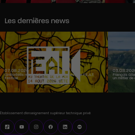
Les dernières news
07.08.2026
03.08.202
Cinécréatis renouvelle son partenariat avec le F.E.A.T
François Gila
Festival
un métier de 
Établissement d'enseignement supérieur technique privé