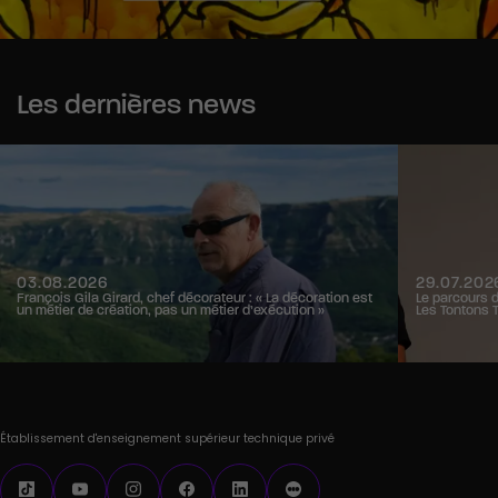
Les dernières news
03.08.2026
29.07.202
François Gila Girard, chef décorateur : « La décoration est
Le parcours 
un métier de création, pas un métier d’exécution »
Les Tontons 
Établissement d'enseignement supérieur technique privé