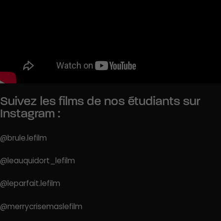
Suivez les films de nos étudiants sur
Instagram :
@brule.lefilm
@leauquidort_lefilm
@leparfait.lefilm
@merrycrisemaslefilm