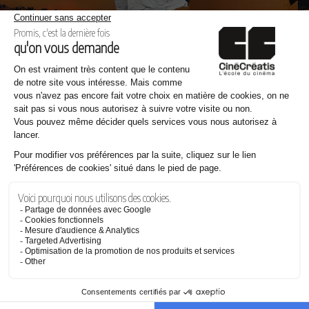
Merry Crisemas – © photo : Enoline Belin