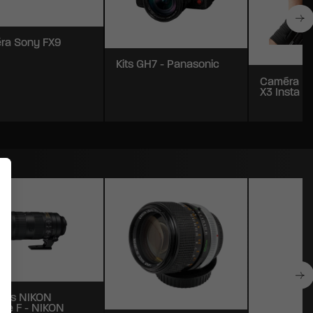
ra Sony FX9
Kits GH7 - Panasonic
Caméra In
X3 Insta 3
ques NIKON
re F - NIKON