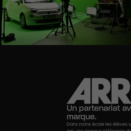
Un partenariat av
marque.
Dans notre école les élèves 
Arri, une marque référence 