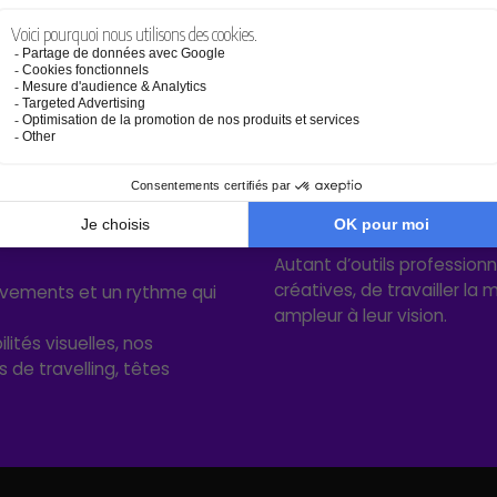
Zoom Dzofilm monture
Optiques fixe Veydra
M 4/3 - Dzofilm
monture E - VEYDA
Autant d’outils profession
créatives, de travailler l
uvements et un rythme qui
ampleur à leur vision.
lités visuelles, nos
 de travelling, têtes