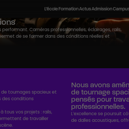
L’école
Formation
Actus
Admission
Campu
tions
s performant. Caméras professionnelles, éclairages, rails,
inécréatis
Postuler
Les campus
Pédagogie Bloom
Stages d’été
rmet de se former dans des conditions réelles et
Career Center
Stages découverte
Histoire et vision
Admissions parallèles
Bordeaux
Stages
Journées Portes Ouvertes
L’équipe pédagogique
VAE
Lyon
Les métiers du cinéma et de l’audi
Soirées Portes Ouvertes
Les équipements
Contactez-nous
Montpellier
Recherches
Visites Privées
Nos Engagements
Préparer mes études
Nantes
Brochure
Vie sur les campus
Partenariats académiques
Journées d’Immersion
Tarifs et financements
ayonnement
Salons étudiants
Accessibilité et handicap
Vie étudiante
Webinaires
Portraits d’anciens élèves
Logements
Evènements et rencontres pr
Nous avons aména
Le réseau Alumni
Réseaux professionnels et partenaires
de tournage spaci
 de tournages spacieux et
pensés pour trava
s des conditions
professionnelles.
ous vos projets : rails,
L’excellence se poursuit cô
ermettent de travailler
de dalles acoustiques, off
scène.