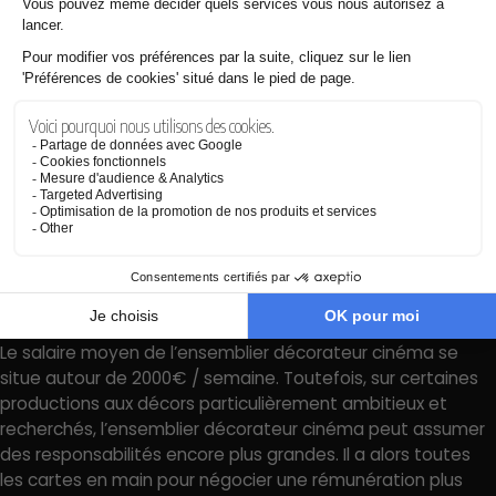
L’ensemblier décorateur cinéma travaille généralement
pour un studio de production. Il peut d’abord avoir occupé
les fonctions d’ensemblier cinéma ou encore
d’accessoiriste, qui sont des interlocuteurs avec lesquels il
collabore beaucoup. Avec de l’expérience, il peut évoluer
vers des professions à plus hautes responsabilités, comme
celle de décorateur-scénographe ou de chef-décorateur.
Salaire moyen de l’ensemblier
décorateur cinéma
Le salaire moyen de l’ensemblier décorateur cinéma se
situe autour de 2000€ / semaine. Toutefois, sur certaines
productions aux décors particulièrement ambitieux et
recherchés, l’ensemblier décorateur cinéma peut assumer
des responsabilités encore plus grandes. Il a alors toutes
les cartes en main pour négocier une rémunération plus