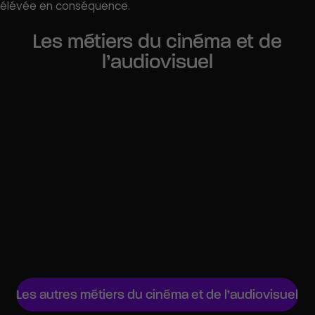
élévée en conséquence.
Les métiers du cinéma et de
l’audiovisuel
Critique cinéma
Documentariste
Chargé de programmation audiovisuel
Producteur de cinéma
Producteur executif
Étalonneur
Chef de projet audiovisuel
Régisseur général
Les autres métiers du cinéma et de l’audiovisuel