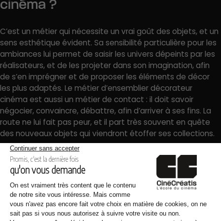
cinéma ?
C’est un métier qui nécessite un vrai goût des objets, et un
sens esthétique évident. Sa sensibilité particulière pour les
ambiances lui permet de saisir les univers dépeints par les
réalisateurs, et de les projeter dans son imagination, afin
de s’en imprégner et de proposer les éléments de décor
les plus adaptés. Le métier d’ensemblier décorateur
cinéma est aussi un métier de contact : il doit savoir
négocier, convaincre, débattre, afin d’arriver à ses fins. La
route ne lui fait pas peur, et il part très souvent en quête
des nouveaux objets qui viendront étoffer ses collections.
Ensemblier décorateur cinéma :
perspectives d’évolution