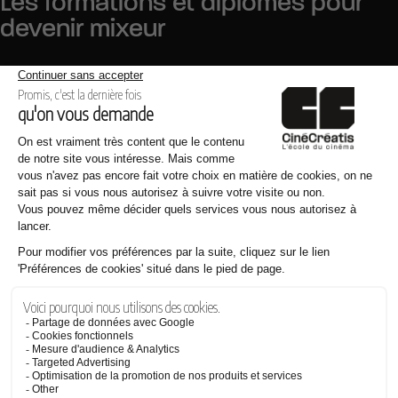
Les formations et diplômes pour
devenir mixeur
Aucun diplôme officiel n’est prévu spécifiquement pour le
métier de mixeur son. Pour accéder à cette profession, il
est donc conseillé de
poursuivre une formation dans
l’audiovisuel
, que l’on pourra ensuite compléter par une
spécialisation en son.
La formation “Concepteur de réalisation audiovisuelle et
cinématographique” de CinéCréatis. Sur 3 ans, elle
permet aux étudiants d’acquérir des compétences
solides dans l’ensemble des métiers de l’audiovisuel, tout
en offrant la possibilité de se spécialiser dès la dernière
année. Ainsi, les futurs mixeurs peuvent choisir la
spécialisation “post-production”, qui les prépare
directement aux techniques et aux pratiques du mixage
sonore.
BTS Métiers de l’audiovisuel : option “Son”. Ce diplôme sur