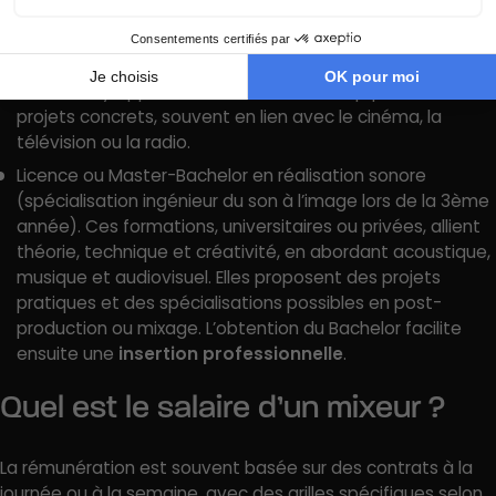
2 ans offre une formation pratique et théorique solide. Il
permet de maîtriser le matériel de prise de son, le
montage audio, le mixage et la post-production. Les
étudiants y apprennent à travailler en équipe sur des
projets concrets, souvent en lien avec le cinéma, la
télévision ou la radio.
Licence ou Master-Bachelor en réalisation sonore
(spécialisation ingénieur du son à l’image lors de la 3ème
année). Ces formations, universitaires ou privées, allient
théorie, technique et créativité, en abordant acoustique,
musique et audiovisuel. Elles proposent des projets
pratiques et des spécialisations possibles en post-
production ou mixage. L’obtention du Bachelor facilite
ensuite une
insertion professionnelle
.
Quel est le salaire d’un mixeur ?
La rémunération est souvent basée sur des contrats à la
journée ou à la semaine, avec des grilles spécifiques selon