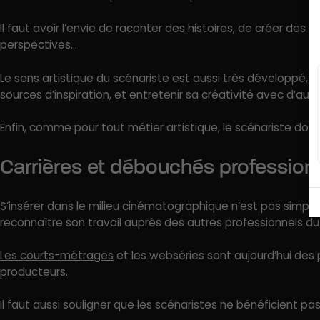
Il faut avoir l’envie de raconter des histoires, de créer des
perspectives…
Le sens artistique du scénariste est aussi très développé, 
sources d’inspiration, et entretenir sa créativité avec d’autres
Enfin, comme pour tout métier artistique, le scénariste doit
Carrières et débouchés profession
S’insérer dans le milieu cinématographique n’est pas simple. 
reconnaître son travail auprès des autres professionnels d
Les courts-métrages
et les webséries sont aujourd’hui des
producteurs.
Il faut aussi souligner que les scénaristes ne bénéficient pas