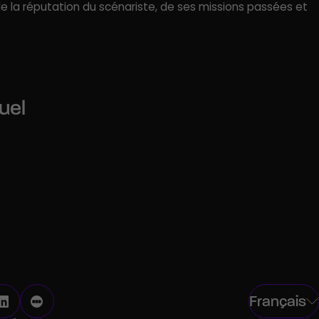
 de la réputation du scénariste, de ses missions passées et
uel
on
Producteur de cinéma
el
Régisseur général
Français