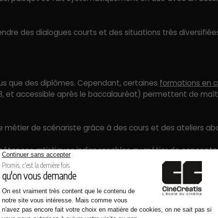
rendre des dialogues courts et des situations très diversifiée
 plus que des diplômes. Cependant, certaines
formations en 
, et accessible après le baccalauréat) permettent de maîtri
e métier de scénariste grâce à des cours et des ateliers abor
mpétences artistiques indispensables au métier de concepte
n travail sur la créativité et son imagination. L’imagination 