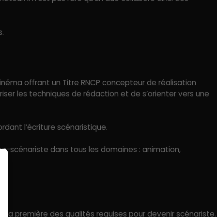
s.
cinéma
offrant un
Titre RNCP concepteur de réalisation
ser les techniques de rédaction et de s’orienter vers une
dant l’écriture scénaristique.
ur-scénariste dans tous les domaines : animation,
est la première des qualités requises pour devenir scénariste.