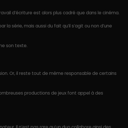
travail d’écriture est alors plus cadré que dans le cinéma.
par la série, mais aussi du fait qu’il s’agit ou non d’une
ène son texte.
sion. Or, il reste tout de même responsable de certains
e nombreuses productions de jeux font appel à des
teur. Il n’est pas rare qu’un duo collabore ainsi des