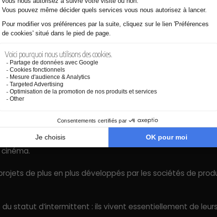
 situations inédites, d’inventer des personnes souvent complex
tout comme ses capacités rédactionnelles et son sens relatio
 productions : films, séries, livres, etc.
 faire preuve d’une ténacité à toute épreuve, et d’un importa
nels
Pour le scénariste débutant, il peut être intéressant de multi
u cinéma.
 projets de plus en plus développés par les sociétés de pro
 du statut d’intermittent : ils vivent essentiellement de leurs