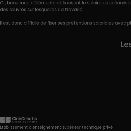
Or, beaucoup d’éléments définissent le salaire du scénariste
des œuvres sur lesquelles il a travaillé.
Il est donc difficile de fixer ses prétentions salariales ave
Le
Critique cinéma
Documentar
Producteur executif
Étalonneur
Établissement d'enseignement supérieur technique privé