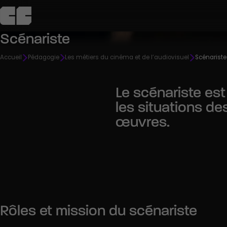
Scénariste
L’école
Admission
Campus
Pédagogie
Agenda
Accueil
Pédagogie
Les métiers du cinéma et de l’audiovisuel
Scénariste
C
Découvrir
Découvrir
Découvrir
Découvrir
Découvrir
Le scénariste est 
les situations d
œuvres.
R
Rôles et mission du scénariste