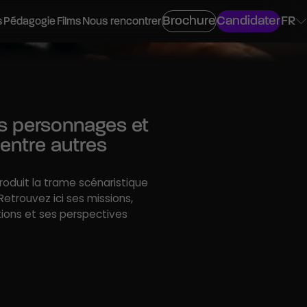
Brochure
Candidater
FR
s
Pédagogie
Films
Nous rencontrer
les personnages et
ovisuel
entre autres
 produit la trame scénaristique
os
 Retrouvez ici ses missions,
tions et ses perspectives