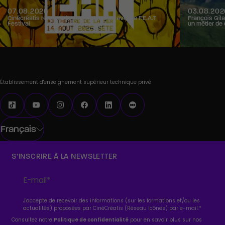
07.08.2026
03.08.202
Cinécréatis renouvelle son partenariat avec le F.E.A.T
François Gila
Festival
un métier de 
Établissement d'enseignement supérieur technique privé
Français
S’INSCRIRE À LA NEWSLETTER
J'accepte de recevoir des informations (sur les formations et/ou les
actualités) proposées par CinéCréatis (Réseau Icônes) par e-mail.
*
Consultez notre
Politique de confidentialité
pour en savoir plus sur nos