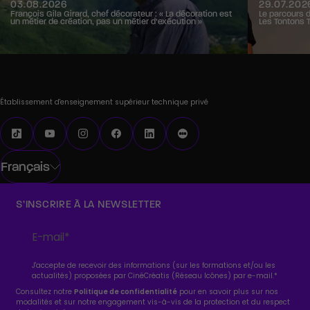
03.08.2026
29.07.202
François Gila Girard, chef décorateur : « La décoration est
Le parcours 
un métier de création, pas un métier d’exécution »
Les Tontons 
Établissement d'enseignement supérieur technique privé
Français
S’INSCRIRE À LA NEWSLETTER
J'accepte de recevoir des informations (sur les formations et/ou les
actualités) proposées par CinéCréatis (Réseau Icônes) par e-mail.
*
Consultez notre
Politique de confidentialité
pour en savoir plus sur nos
modalités et sur notre engagement vis-à-vis de la protection et du respect