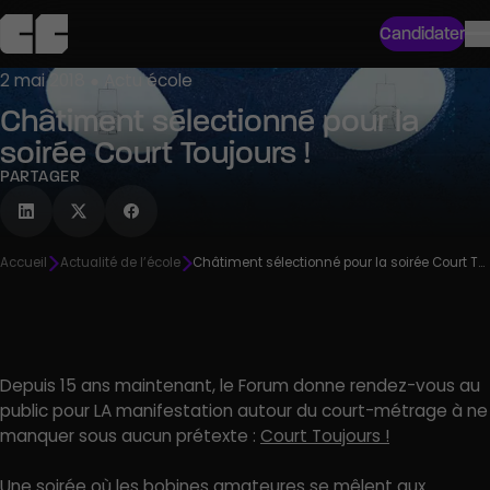
Candidater
2 mai 2018 ● Actu école
Châtiment sélectionné pour la
soirée Court Toujours !
PARTAGER
Accueil
Actualité de l’école
Châtiment sélectionné pour la soirée Court Toujours !
Depuis 15 ans maintenant, le Forum donne rendez-vous au
public pour LA manifestation autour du court-métrage à ne
manquer sous aucun prétexte :
Court Toujours !
Une soirée où les bobines amateures se mêlent aux