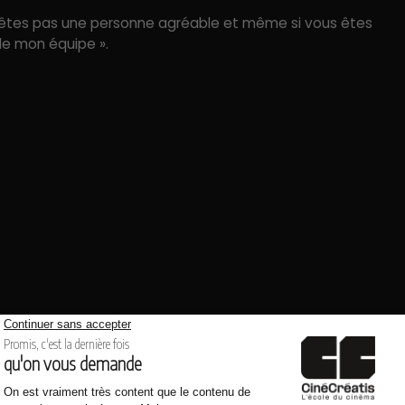
n’êtes pas une personne agréable et même si vous êtes
de mon équipe ».