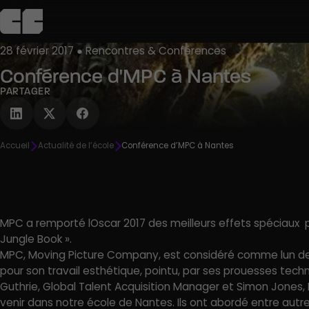
28 février 2017 ● Rencontres & Conférences
Conférence d'MPC à Nantes
L’école
Admission
Campus
Pédagogie
Agenda
C
PARTAGER
Découvrir
Découvrir
Découvrir
Découvrir
Découvrir
Accueil
Actualité de l’école
Conférence d’MPC à Nantes
R
MPC a remporté lOscar 2017 des meilleurs effets spéciaux p
Jungle Book ».
MPC, Moving Picture Company, est considéré comme lun de
pour son travail esthétique, pointu, par ses prouesses tech
Guthrie, Global Talent Acquisition Manager et Simon Jones, H
venir dans notre école de Nantes. Ils ont abordé entre autre