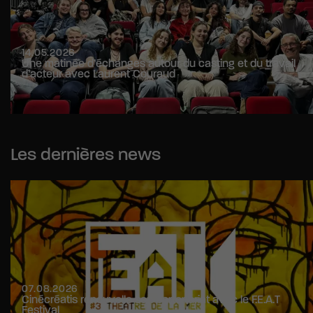
14.05.2026
Une matinée d’échanges autour du casting et du travail
d’acteur avec Laurent Couraud
Les dernières news
07.08.2026
Cinécréatis renouvelle son partenariat avec le F.E.A.T
Festival