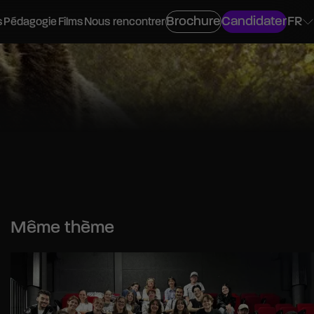
Brochure
Candidater
FR
s
Pédagogie
Films
Nous rencontrer
ovisuel
os
Même thème