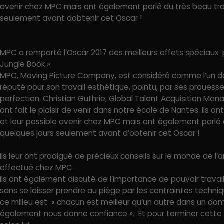
avenir chez MPC mais ont également parlé du très beau trava
seulement avant dobtenir cet Oscar !
MPC a remporté l’Oscar 2017 des meilleurs effets spéciaux p
Jungle Book ».
MPC, Moving Picture Company, est considéré comme l’un de
réputé pour son travail esthétique, pointu, par ses proues
perfection. Christian Guthrie, Global Talent Acquisition Ma
ont fait le plaisir de venir dans notre école de Nantes. Ils 
et leur possible avenir chez MPC mais ont également parlé du
quelques jours seulement avant d’obtenir cet Oscar !
Ils leur ont prodigué de précieux conseils sur le monde de l’
effectué chez MPC.
Ils ont également discuté de l’importance de pouvoir travai
sans se laisser prendre au piège par les contraintes techn
ce milieu est « chacun est meilleur qu’un autre dans un do
également nous donne confiance ». Et pour terminer cette 