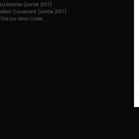
La Momie (sortie 2017)
Alien: Covenant (sortie 2017)
The Da Vinci Code