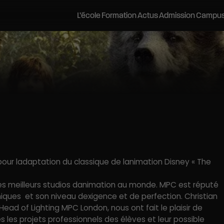
L’école
Formation
Actus
Admission
Campu
inécréatis
Postuler
Les campus
Pédagogie Bloom
Stages d’été
Career Center
Stages découverte
Histoire et vision
Admissions parallèles
Bordeaux
Stages
Journées Portes Ouvertes
L’équipe pédagogique
VAE
Lyon
Les métiers du cinéma et de l’audi
Soirées Portes Ouvertes
Les équipements
Contactez-nous
Montpellier
Recherches
Visites Privées
Nos Engagements
Préparer mes études
Nantes
Brochure
Vie sur les campus
Partenariats académiques
Journées d’Immersion
Tarifs et financements
ayonnement
Salons étudiants
Accessibilité et handicap
Vie étudiante
Webinaires
Portraits d’anciens élèves
Logements
Evènements et rencontres pr
Le réseau Alumni
Réseaux professionnels et partenaires
our ladaptation du classique de lanimation Disney « The
s meilleurs studios danimation au monde. MPC est réputé
niques et son niveau dexigence et de perfection. Christian
ead of Lighting MPC London, nous ont fait le plaisir de
s les projets professionnels des élèves et leur possible