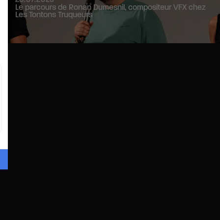
Le parcours de Ronan Dumesnil, compositeur VFX chez
Les Tontons Truqueurs