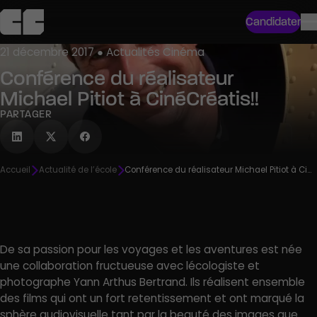
Candidater
21 décembre 2017 ● Actualités Cinéma
Conférence du réalisateur
Michael Pitiot à CinéCréatis!!
PARTAGER
Accueil
Actualité de l’école
Conférence du réalisateur Michael Pitiot à CinéCréatis!!
De sa passion pour les voyages et les aventures est née
une collaboration fructueuse avec lécologiste et
photographe Yann Arthus Bertrand. Ils réalisent ensemble
des films qui ont un fort retentissement et ont marqué la
sphère audiovisuelle tant par la beauté des images que