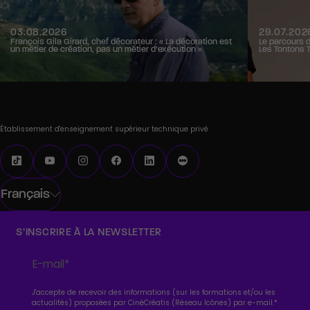
03.08.2026
29.07.202
François Gila Girard, chef décorateur : « La décoration est
Le parcours 
un métier de création, pas un métier d’exécution »
Les Tontons 
Établissement d'enseignement supérieur technique privé
Français
S’INSCRIRE À LA NEWSLETTER
J'accepte de recevoir des informations (sur les formations et/ou les
actualités) proposées par CinéCréatis (Réseau Icônes) par e-mail.
*