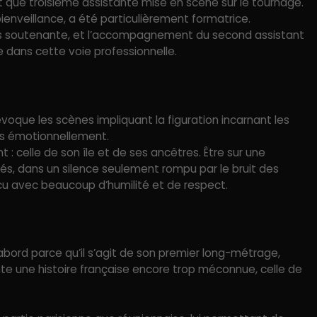
t que troisième assistante mise en scène sur le tournage.
ienveillance, a été particulièrement formatrice.
ès soutenante, et l’accompagnement du second assistant
 dans cette voie professionnelle.
oque les scènes impliquant la figuration incarnant les
es émotionnellement.
 : celle de son île et de ses ancêtres. Être sur une
és, dans un silence seulement rompu par le bruit des
écu avec beaucoup d’humilité et de respect.
abord parce qu’il s’agit de son premier long-métrage,
onte une histoire française encore trop méconnue, celle de