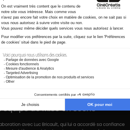
 historique
et qui impose une grande justesse et un profond respect
usieurs étapes de sa vie, impliquant un important travail
tumes, coiffures et maquillages.
récise, notamment en ce qui concerne les cicatrices et
 essentiels à la crédibilité du récit.
l’équipe de mise en scène
oration avec Luc Bricault, qui lui a accordé sa confiance