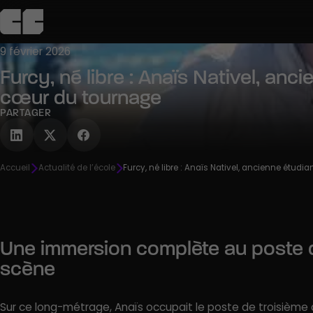
9 février 2026
Furcy, né libre : Anaïs Nativel, anc
L’école
Admission
Campus
Pédagogie
Agenda
C
cœur du tournage
Découvrir
Découvrir
Découvrir
Découvrir
Découvrir
PARTAGER
R
Accueil
Actualité de l’école
Furcy, né libre : Anaïs Nativel, ancienne étud
Une immersion complète au poste d
scène
Sur ce long-métrage, Anaïs occupait le poste de troisième 