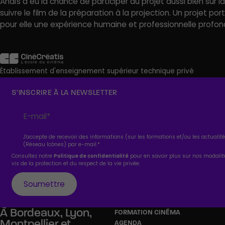
Anaïs a eu la chance de participer au projet aussi bien sur l
suivre le film de la préparation à la projection. Un projet 
pour elle une expérience humaine et professionnelle prof
Établissement d'enseignement supérieur technique privé
S’INSCRIRE À LA NEWSLETTER
J'accepte de recevoir des informations (sur les formations et/ou les actuali
(Réseau Icônes) par e-mail.
*
Consultez notre
Politique de confidentialité
pour en savoir plus sur nos modali
vis de la protection et du respect de la vie privée.
À
Bordeaux,
Lyon,
FORMATION CINÉMA
Montpellier
et
AGENDA