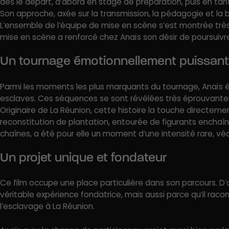
dès le départ, d’abord en stage de préparation, puis en tan
Son approche, axée sur la transmission, la pédagogie et la b
L’ensemble de l’équipe de mise en scène s’est montrée tr
mise en scène a renforcé chez Anaïs son désir de poursuivre
Un tournage émotionnellement puissant
Parmi les moments les plus marquants du tournage, Anaïs év
esclaves. Ces séquences se sont révélées très éprouvant
Originaire de La Réunion, cette histoire la touche directement
reconstitution de plantation, entourée de figurants enchaîn
chaînes, a été pour elle un moment d’une intensité rare, v
Un projet unique et fondateur
Ce film occupe une place particulière dans son parcours. D’
véritable expérience fondatrice, mais aussi parce qu’il rac
l’esclavage à La Réunion.