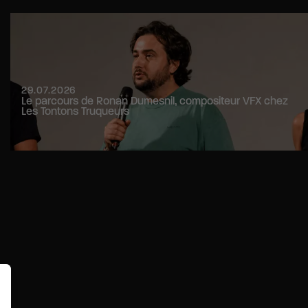
29.07.2026
Le parcours de Ronan Dumesnil, compositeur VFX chez
Les Tontons Truqueurs