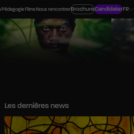
Brochure
Candidater
FR
s
Pédagogie
Films
Nous rencontrer
ovisuel
os
Les dernières news