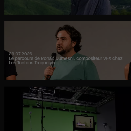
29.07.2026
Le parcours de Ronan Dumesnil, compositeur VFX chez
Les Tontons Truqueurs