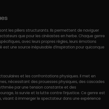
ues
sont les piliers structurants. Ils permettent de naviguer
pectateurs que pour les cinéastes en herbe. Chaque genre
 spécifiques, avec leurs propres règles, leurs émotions
é est une source inépuisable d’inspiration pour quiconque
taculaires et les confrontations physiques. Il met en
es, nécessitant des prouesses physiques, des cascades
rythmée par une tension constante et des
age, la survie et la lutte contre l’injustice. Ce genre est
aux, visant à immerger le spectateur dans une expérience