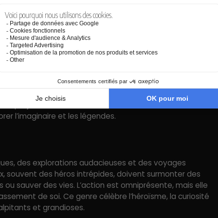
dystopies. Ce genre stimule l’imagination et pousse à la
suels innovants. Pour en savoir plus sur son évolution,
ments surnaturels ou magiques dans un monde perçu comme
te de rationaliser l’extraordinaire, le fantastique embrasse
s créatures mythiques, des pouvoirs magiques, des
ique joue sur la frontière entre le rêve et la réalité,
rer l’imaginaire et les légendes.
ques, des explorations audacieuses et des voyages
aux, souvent des héros intrépides, doivent surmonter des
 ou sauver des vies. L’action est omniprésente, mais elle
sement de soi. Ce genre célèbre l’héroïsme, la curiosité
alpitants et grandioses.