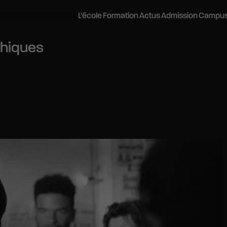
L’école
Formation
Actus
Admission
Campu
phiques
inécréatis
Postuler
Les campus
Pédagogie Bloom
Stages d’été
Career Center
Stages découverte
Histoire et vision
Admissions parallèles
Bordeaux
Stages
Journées Portes Ouvertes
L’équipe pédagogique
VAE
Lyon
Les métiers du cinéma et de l’audi
Soirées Portes Ouvertes
Les équipements
Contactez-nous
Montpellier
Recherches
Visites Privées
Nos Engagements
Préparer mes études
Nantes
Brochure
Vie sur les campus
Partenariats académiques
Journées d’Immersion
Tarifs et financements
ayonnement
Salons étudiants
Accessibilité et handicap
Vie étudiante
Webinaires
Portraits d’anciens élèves
Logements
Evènements et rencontres pr
Le réseau Alumni
Réseaux professionnels et partenaires