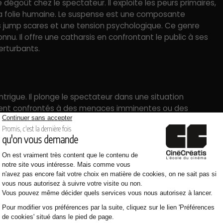
e dégoût chez le spectateur. Il exploite les peurs primaires,
la folie humaine. Le suspense est une composante
s jump scares et une tension psychologique. Ce genre
nnu. Il offre une catharsis en confrontant le public à ses
erturbants.
’intrigue. Il plonge le spectateur dans une situation
vent confrontés à des menaces imminentes ou des
ebondissements inattendus, des faux-semblants et un
haleine, de le faire douter et de le pousser à anticiper la
nages et des spectateurs pour un effet maximal.
t liés à la technologie avancée, aux voyages spatiaux, aux
ise la science, qu’elle soit réelle ou imaginaire, comme
ciété et l’avenir. Les thèmes incluent l’éthique de l’IA,