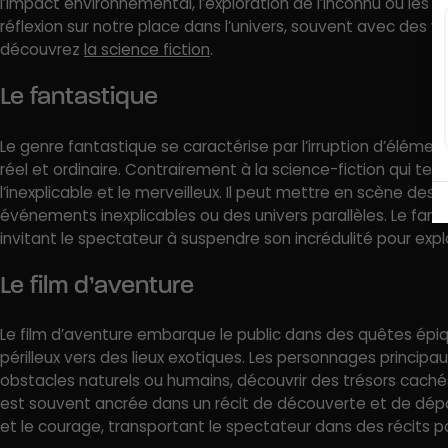
l’impact environnemental, l’exploration de l’inconnu ou les 
réflexion sur notre place dans l’univers, souvent avec des vi
découvrez
la science fiction
.
Le fantastique
Le genre fantastique se caractérise par l’irruption d’élé
réel et ordinaire. Contrairement à la science-fiction qui ten
l’inexplicable et le merveilleux. Il peut mettre en scène de
événements inexplicables ou des univers parallèles. Le fantast
invitant le spectateur à suspendre son incrédulité pour explo
Le film d’aventure
Le film d’aventure embarque le public dans des quêtes épi
périlleux vers des lieux exotiques. Les personnages princip
obstacles naturels ou humains, découvrir des trésors cachés
est souvent ancrée dans un récit de découverte et de dépas
et le courage, transportant le spectateur dans des récits p