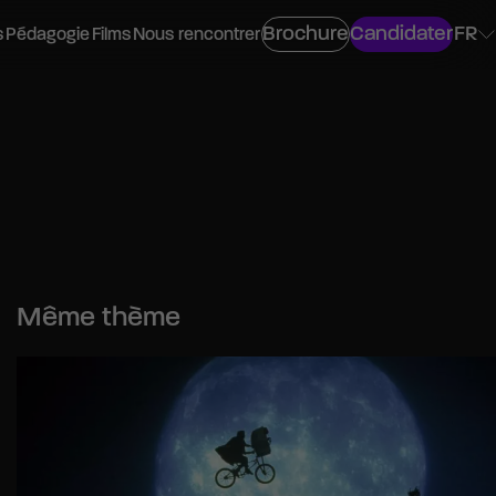
Brochure
Candidater
FR
s
Pédagogie
Films
Nous rencontrer
ovisuel
Même thème
os