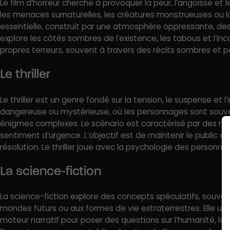
Le film d’horreur cherche à provoquer la peur, l’angoisse et l
les menaces surnaturelles, les créatures monstrueuses ou 
essentielle, construit par une atmosphère oppressante, de
explore les côtés sombres de l’existence, les tabous et l’inco
propres terreurs, souvent à travers des récits sombres et p
Le thriller
Le thriller est un genre fondé sur la tension, le suspense et l
dangereuse ou mystérieuse, où les personnages sont sou
énigmes complexes. Le scénario est caractérisé par des r
sentiment d’urgence. L’objectif est de maintenir le public en 
résolution. Le thriller joue avec la psychologie des person
La science-fiction
La science-fiction explore des concepts spéculatifs, souven
mondes futurs ou aux formes de vie extraterrestres. Elle util
moteur narratif pour poser des questions sur l’humanité, la so