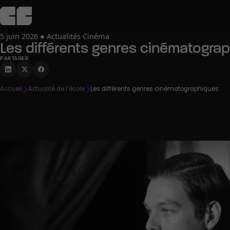
5 juin 2026 ● Actualités Cinéma
Les différents genres cinématogra
L’école
Admission
Campus
Pédagogie
Agenda
PARTAGER
C
Découvrir
Découvrir
Découvrir
Découvrir
Découvrir
Accueil
Actualité de l’école
Les différents genres cinématographiques
R