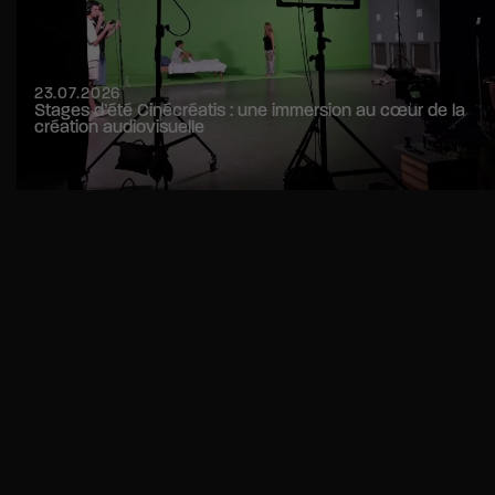
23.07.2026
Stages d’été Cinécréatis : une immersion au cœur de la
création audiovisuelle