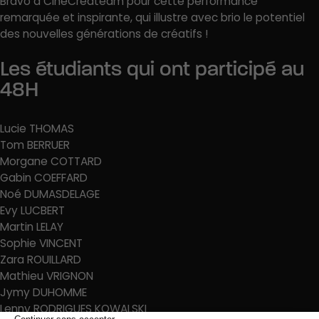
Bravo à CineCreateam pour cette performance
remarquée et inspirante, qui illustre avec brio le potentiel
des nouvelles générations de créatifs !
Les étudiants qui ont participé au
48H
Lucie THOMAS
Tom BERRUER
Morgane COTTARD
Gabin COEFFARD
Noé DUMASDELAGE
Evy LUCBERT
Martin LELAY
Sophie VINCENT
Zara ROUILLARD
Mathieu VRIGNON
Jymy DUHOMME
Lenny RODRIGUES KOWALSKI