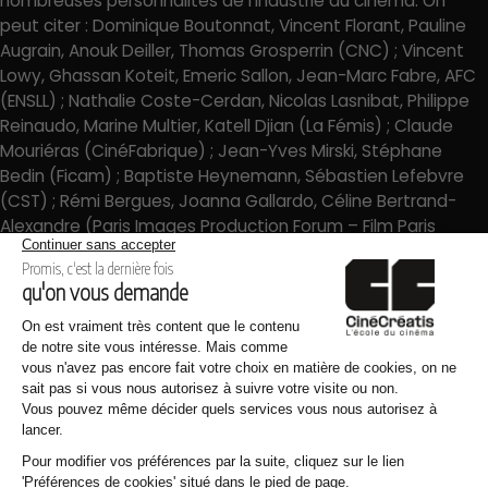
nombreuses personnalités de l’industrie du cinéma. On
peut citer : Dominique Boutonnat, Vincent Florant, Pauline
Augrain, Anouk Deiller, Thomas Grosperrin (CNC) ; Vincent
Lowy, Ghassan Koteit, Emeric Sallon, Jean-Marc Fabre, AFC
(ENSLL) ; Nathalie Coste-Cerdan, Nicolas Lasnibat, Philippe
Reinaudo, Marine Multier, Katell Djian (La Fémis) ; Claude
Mouriéras (CinéFabrique) ; Jean-Yves Mirski, Stéphane
Bedin (Ficam) ; Baptiste Heynemann, Sébastien Lefebvre
(CST) ; Rémi Bergues, Joanna Gallardo, Céline Bertrand-
Alexandre (Paris Images Production Forum – Film Paris
Région) ; Anne Bourgeois (L’Industrie de rêve) ; Michel
Gomez (Ville de Paris – Mission cinéma) ; Dariusz
Wyczólkowski (Festival Camerimage) ; Samir Ljuma
(Festival Manaki Brothers), entre autres.
Sortir les étudiants de leurs cours habituels le temps de ce
déplacement au Micro Salon, c’est leur faire vivre une
expérience valorisante au contact d’acteurs du terrain. De
quoi donner une autre dimension aux enseignements
habituellement suivis.