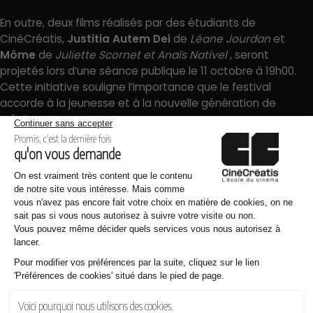
En outre, deux films réalisés par des étudiants de
CinéCréatis,
Justitia Autem Dei
de
Léane Jourdan
et
Môme
de
Juliette Scornet et Anaïs Nativel
, seront
projetés lors d’une séance publique le 11 octobre à 19h00.
Cette initiative souligne l’importance que le festival
accorde à la jeunesse et à la nouvelle génération de
créateurs.
Le Festival Creatvty promet d’être un moment fort de la
scène audiovisuelle française, rassemblant passionnés et
professionnels dans un cadre inspirant.
Le programme Creatvty
Les dernières news