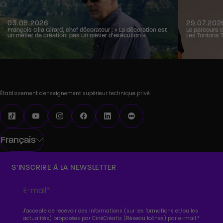
03.08.2026
29.07.202
François Gila Girard, chef décorateur : « La décoration est
Le parcours 
un métier de création, pas un métier d’exécution »
Les Tontons 
Établissement d'enseignement supérieur technique privé
Français
S’INSCRIRE À LA NEWSLETTER
J'accepte de recevoir des informations (sur les formations et/ou les
actualités) proposées par CinéCréatis (Réseau Icônes) par e-mail.
*