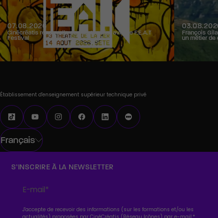
07.08.2026
03.08.202
Cinécréatis renouvelle son partenariat avec le F.E.A.T
François Gila
Festival
un métier de 
Établissement d'enseignement supérieur technique privé
Français
S’INSCRIRE À LA NEWSLETTER
J'accepte de recevoir des informations (sur les formations et/ou les
actualités) proposées par CinéCréatis (Réseau Icônes) par e-mail.
*