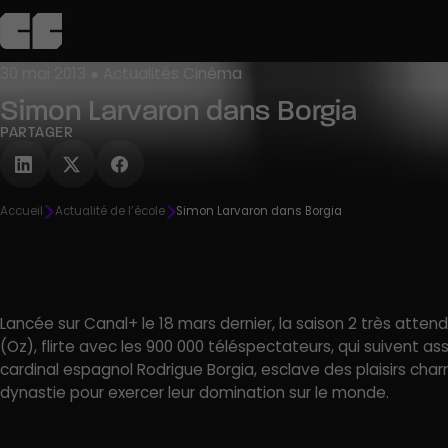
30 mai 2013 ● Actualités Cinéma
Simon Larvaron dans Borgia
L’école
Admission
Campus
Pédagogie
Agenda
C
PARTAGER
Découvrir
Découvrir
Découvrir
Découvrir
Découvrir
Accueil
Actualité de l’école
Simon Larvaron dans Borgia
R
Lancée sur Canal+ le 18 mars dernier, la saison 2 très atten
(Oz), flirte avec les 900 000 téléspectateurs, qui suivent as
cardinal espagnol Rodrigue Borgia, esclave des plaisirs charne
dynastie pour exercer leur domination sur le monde.