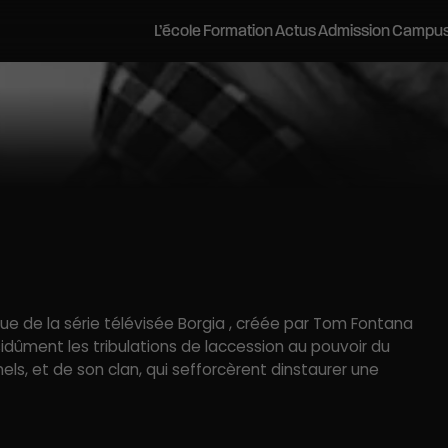
L’école
Formation
Actus
Admission
Campu
inécréatis
Postuler
Les campus
Pédagogie Bloom
Stages d’été
Career Center
Stages découverte
Histoire et vision
Admissions parallèles
Bordeaux
Stages
Journées Portes Ouvertes
L’équipe pédagogique
VAE
Lyon
Les métiers du cinéma et de l’audi
Soirées Portes Ouvertes
Les équipements
Contactez-nous
Montpellier
Recherches
Visites Privées
Nos Engagements
Préparer mes études
Nantes
Brochure
Vie sur les campus
Partenariats académiques
Journées d’Immersion
Tarifs et financements
ayonnement
Salons étudiants
Accessibilité et handicap
Vie étudiante
Webinaires
Portraits d’anciens élèves
Logements
Evènements et rencontres pr
Le réseau Alumni
Réseaux professionnels et partenaires
due de la série télévisée Borgia , créée par Tom Fontana
sidûment les tribulations de laccession au pouvoir du
ls, et de son clan, qui sefforcèrent dinstaurer une