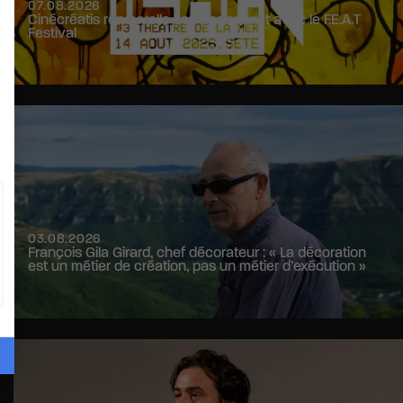
07.08.2026
Cinécréatis renouvelle son partenariat avec le F.E.A.T
Festival
03.08.2026
François Gila Girard, chef décorateur : « La décoration
est un métier de création, pas un métier d’exécution »