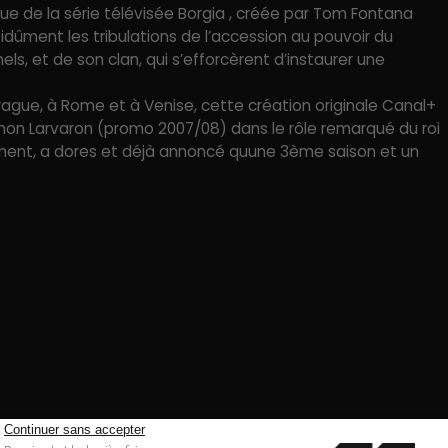
due de la série télévisée Borgia , créée par Tom Fontana
sidûment les tribulations de l’accession au pouvoir du
els, et de son clan, qui s’efforcèrent d’instaurer une
rague, à Rome et à Venise, cette création originale Canal+
mon Larvaron (promo 2007/08) dans le rôle remarqué du roi
ainment, a dores et déjà annoncé quune 3ème saison et un