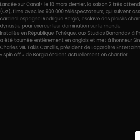
Lancée sur Canal+ le 18 mars dernier, la saison 2 très atten
(Oz), flirte avec les 900 000 téléspectateurs, qui suivent as
cardinal espagnol Rodrigue Borgia, esclave des plaisirs charn
dynastie pour exercer leur domination sur le monde.
Installée en République Tchèque, aux Studios Barrandov à P
a été tournée entièrement en anglais et met à lhonneur Si
Charles VIII. Takis Candilis, président de Lagardère Entert
« spin off » de Borgia étaient actuellement en chantier.