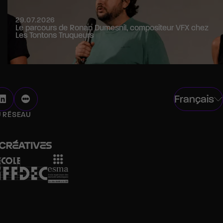
29.07.2026
Le parcours de Ronan Dumesnil, compositeur VFX chez
Les Tontons Truqueurs
Français
U RÉSEAU