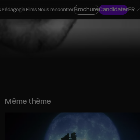
Brochure
Candidater
FR
s
Pédagogie
Films
Nous rencontrer
ovisuel
os
Même thème