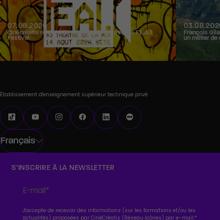
07.08.2026
03.08.202
Cinécréatis renouvelle son partenariat avec le F.E.A.T
François Gila
Festival
un métier de 
Établissement d'enseignement supérieur technique privé
Français
S’INSCRIRE À LA NEWSLETTER
J'accepte de recevoir des informations (sur les formations et/ou les
actualités) proposées par CinéCréatis (Réseau Icônes) par e-mail.
*