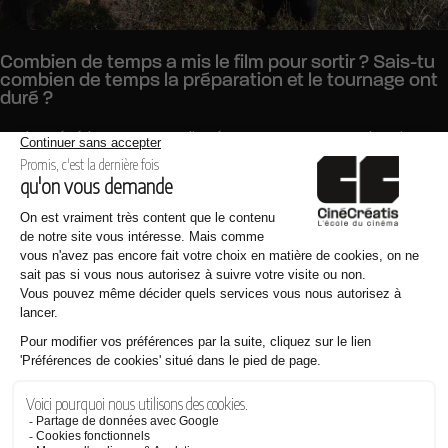
Combien de temps a mis le film pour sortir ? Sais-tu
combien de temps la préparation et le tournage ont
duré ?
Cela a été long et compliqué, notamment avec la crise
sanitaire du Covid vers la fin. Mais aussi car nous avons
tourné en France et dans d’autres pays (Australie,
Nouvelle-Zélande, Islande).
De l’écriture à la post-production, le film s’est étalé environ
sur 3 ans et demi.
Arnaud Guérin et Michael Pitot sont à l’origine du scénario.
Arnaud Guérin est géologue mais ça n’a pas été le seul
référent scientifique du projet. Il a cependant été présent
durant toute la construction du film. Le tournage a au
moins duré un an (suivant les saisons car nous avions une
esthétique et des contraintes scientifiques particulières,