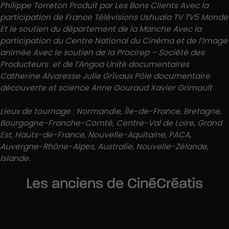
Philippe Torreton Produit par Les Bons Clients Avec la
participation de France Télévisions Ushuaïa TV TV5 Monde
Et le soutien du département de la Manche Avec la
participation du Centre National du Cinéma et de l’Image
animée Avec le soutien de la Procirep – Société des
Producteurs et de l’Angoa Unité documentaires
Catherine Alvaresse Julie Grivaux Pôle documentaire
découverte et science Anne Gouraud Xavier Grimault
Lieux de tournage : Normandie, Île-de-France, Bretagne,
Bourgogne-Franche-Comté, Centre-Val de Loire, Grand
Est, Hauts-de-France, Nouvelle-Aquitaine, PACA,
Auvergne-Rhône-Alpes, Australie, Nouvelle-Zélande,
Islande.
Les anciens de CinéCréatis
VISUAL EFFECTS COMPOSITOR
DIGITAL COMPOSITEUR
Ronan Dumesnil
DIGITAL COMPOSITEUR
Théo Richeux, l’image comme terrain d’expérimentation
MONTEUR VIDÉO
Théo Constant