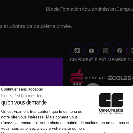
L’école
Formation
Actus
Admission
Campu
 les étudiants de deuxième année.
inécréatis
Postuler
Les campus
Pédagogie Bloom
Stages d’été
Career Center
Stages découverte
Histoire et vision
Admissions parallèles
Bordeaux
Stages
Journées Portes Ouvertes
L’équipe pédagogique
VAE
Lyon
Les métiers du cinéma et de l’audi
Soirées Portes Ouvertes
Les équipements
Contactez-nous
Montpellier
Recherches
Visites Privées
CINÉCRÉATIS EST MEMBRE D
Nos Engagements
Préparer mes études
Nantes
Brochure
Vie sur les campus
Partenariats académiques
Journées d’Immersion
Tarifs et financements
ayonnement
Salons étudiants
Accessibilité et handicap
Vie étudiante
Webinaires
Portraits d’anciens élèves
Logements
Evènements et rencontres pr
Le réseau Alumni
Réseaux professionnels et partenaires
tés) proposées par CinéCréatis
tés et sur notre engagement vis-à-