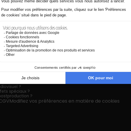
diovisuel
diovisuel ?
fets spéciaux ?
postproduction ?
CGV
Modifiez vos préférences en matière de cookies