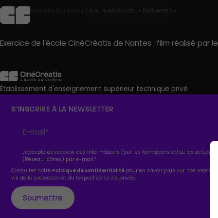
Accueil
Films des étudiants
À la manière de… « Halloween »
Exercice de l’école CinéCréatis de Nantes : film réalisé par
L’école
Admission
Campus
Pédagogie
Agenda
C
Découvrir
Découvrir
Découvrir
Découvrir
Découvrir
Établissement d'enseignement supérieur technique privé
S’INSCRIRE À LA NEWSLETTER
R
J'accepte de recevoir des informations (sur les formations et/ou les actuali
(Réseau Icônes) par e-mail.
*
Consultez notre
Politique de confidentialité
pour en savoir plus sur nos modali
vis de la protection et du respect de la vie privée.