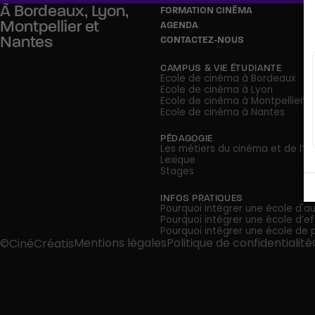
À
Bordeaux,
Lyon,
FORMATION CINÉMA
Montpellier
et
AGENDA
Nantes
CONTACTEZ-NOUS
CAMPUS & VIE ÉTUDIANTE
Ecole de cinéma à Bordeaux
Ecole de cinéma à Lyon
Ecole de cinéma à Montpellier
Ecole de cinéma à Nantes
PÉDAGOGIE
Les métiers du cinéma et de l’au
Lexique
Stages
INFOS PRATIQUES
Pourquoi intégrer une école d'au
Pourquoi intégrer une école d’ef
Pourquoi intégrer une école de 
Mentions légales
Politique de confidentialité
©CinéCréatis