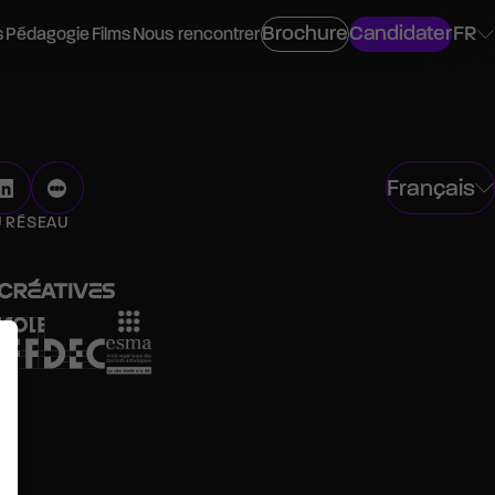
Brochure
Candidater
FR
s
Pédagogie
Films
Nous rencontrer
Français
ovisuel
U RÉSEAU
os