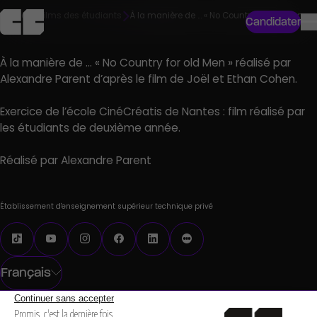
Accueil
Films des étudiants
À la manière de … « No Country for old Men »
Candidater
À la manière de … « No Country for old Men » réalisé par
Alexandre Parent d’après le film de Joël et Ethan Cohen.
Exercice de l’école CinéCréatis de Nantes : film réalisé par
les étudiants de deuxième année.
Réalisé par
Alexandre Parent
Établissement d'enseignement supérieur technique privé
Français
S’INSCRIRE À LA NEWSLETTER