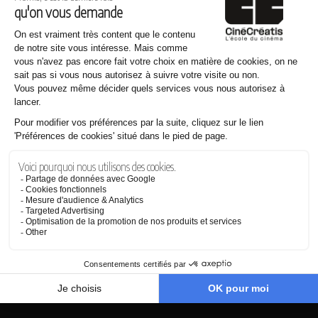
J'accepte de recevoir des informations (sur les formations et/ou les
actualités) proposées par CinéCréatis (Réseau Icônes) par e-mail.
*
Consultez notre
Politique de confidentialité
pour en savoir plus sur nos
modalités et sur notre engagement vis-à-vis de la protection et du respect
de la vie privée.
CINÉCRÉATIS EST MEMBRE DU RÉSEAU
À
Bordeaux,
Lyon,
Montpellier
et
Nantes