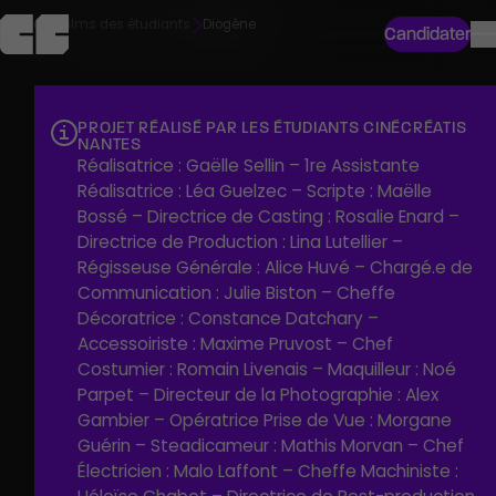
Accueil
Films des étudiants
Diogène
Candidater
Synopsis
Iris, 16 ans, a toujours vécu chez sa mère depuis le
divorce de ses parents. Désirant renouer avec son
PROJET RÉALISÉ PAR LES ÉTUDIANTS CINÉCRÉATIS
NANTES
père, elle décide de retourner vivre chez lui. Mais elle
Réalisatrice : Gaëlle Sellin – 1re Assistante
découvre rapidement que son père, Armand, est
Réalisatrice : Léa Guelzec – Scripte : Maëlle
atteint du syndrome de Diogène.
Bossé – Directrice de Casting : Rosalie Enard –
Peu à peu, la maison devient un cauchemar : un
Directrice de Production : Lina Lutellier –
espace oppressant et presque vivant. Iris tente de
Régisseuse Générale : Alice Huvé – Chargé.e de
s’habituer à cet environnement tout en cachant la
Communication : Julie Biston – Cheffe
situation à sa mère, mais les tensions entre père et fille
Décoratrice : Constance Datchary –
s’intensifient. Après une dispute violente, un
Accessoiriste : Maxime Pruvost – Chef
électrochoc pousse Armand à se remettre en question
Costumier : Romain Livenais – Maquilleur : Noé
pour tenter de sauver leur relation.
Parpet – Directeur de la Photographie : Alex
Gambier – Opératrice Prise de Vue : Morgane
Guérin – Steadicameur : Mathis Morvan – Chef
Électricien : Malo Laffont – Cheffe Machiniste :