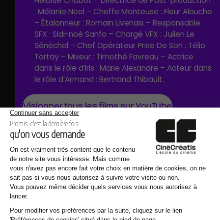
Héloïse Chabot – Directrice de Post-production
: Mélanie Neel – Cheffe Monteuse : Fleur Alouche
– Étalonneur : Romain Livenais – Responsable
SFX : Sidi-noé Sanfo – Chargé VFX : Julien Le
Sénéchal – Chef Opérateur Prise De Son : Télio
Tortay – Mixeur : Timothé Favreau – Actrice
dans le rôle d’Iris : Marie Alexandre – Acteur dans
le rôle d’Armand : Bertrand Thibault.
Visionner tous les films sur YouTube
Établissement d'enseignement supérieur technique privé