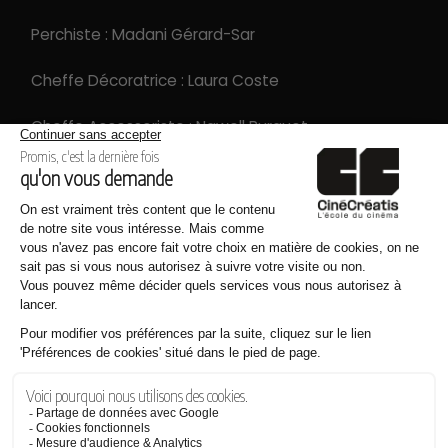
Perchiste : Madani Gérard-Sar
Cheffe Décoratrice : Laura Coste
Cheffe Accessoriste : Nawell Burguet
Scripte : Sacha Catalan
Régisseuse Générale : Coralia Mathen
Renfort Régie : Nawelle Burguet
Chef Monteur : Théo Alpanda
Photographe de plateau : Malo Taulelle
Découvrez les films CinéCréatis !