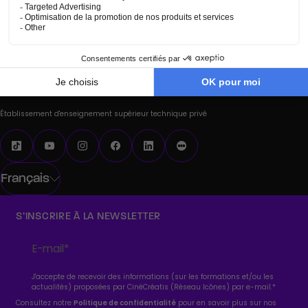
L’ensemble des films CinéCréatis sont à découvrir sur notre
chaîne YouTube.
Visionner tous les films sur YouTube
Établissement d'enseignement supérieur technique privé
Français
S’INSCRIRE À LA NEWSLETTER
J'accepte de recevoir des informations (sur les formations et/ou les
actualités) proposées par CinéCréatis (Réseau Icônes) par e-mail.
*
Consultez notre
Politique de confidentialité
pour en savoir plus sur nos