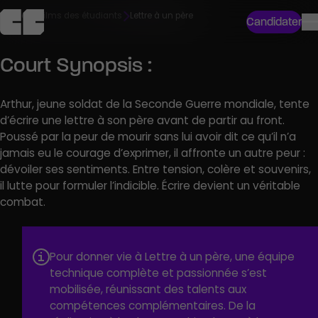
Accueil
Films des étudiants
Lettre à un père
Candidater
Court Synopsis :
Arthur, jeune soldat de la Seconde Guerre mondiale, tente
d’écrire une lettre à son père avant de partir au front.
Poussé par la peur de mourir sans lui avoir dit ce qu’il n’a
jamais eu le courage d’exprimer, il affronte un autre peur :
dévoiler ses sentiments. Entre tension, colère et souvenirs,
il lutte pour formuler l’indicible. Écrire devient un véritable
combat.
Liste Technique
Pour donner vie à Lettre à un père, une équipe
Réalisé par Constance Bigey
technique complète et passionnée s’est
mobilisée, réunissant des talents aux
Directrice de production : Anna Fiorentino
compétences complémentaires. De la