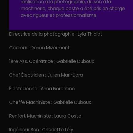
réalisation à la photographie, du son à la
1ere ass. Réalisatrice : Camille Dabonneville
machinerie, chaque poste a été pris en charge
avec rigueur et professionnalisme.
Directrice de casting : Coralia Mathen
Directrice de la photographie : Lyla Thiolat
Cadreur : Dorian Mizermont
1ère Ass. Opératrice : Gabrielle Duboux
Chef Électricien : Julien Mari-Llora
Électricienne : Anna Fiorentino
Cheffe Machiniste : Gabrielle Duboux
Renfort Machiniste : Laura Coste
Ingénieur Son : Charlotte Lély