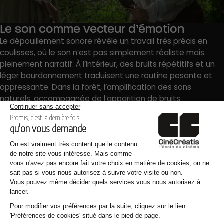
Le son comme vecteur d’émotion
Le dépouillement sonore révèle un travail très précis en
coulisses, où le son n’est pas simplement réaliste mais
pleinement narratif. À l’intérieur, des bruits répétitifs et un
léger bourdonnement traduisent une routine pesante et
oppressante. Dans la forêt, l’amplification des sons
naturels, accompagnée de l’apparition de bruits
inquiétants, installe progressivement une montée de
l’angoisse. La musique, construite autour de cordes
frottées, épouse quant à elle l’état psychologique de Guy :
lente et lourde, elle souligne la tension familiale, puis
s’intensifie en un crescendo lors de la peur et de la fuite,
avant de s’apaiser dans la révélation finale.