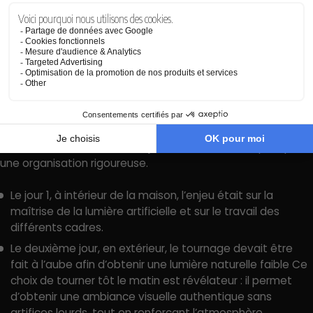
Un tournage contraint mais maîtrisé
Le film a été tourné en deux jours seulement, ce qui impose
une organisation rigoureuse.
Le jour 1, à intérieur de la maison, l’enjeu était sur la
maîtrise de la lumière artificielle et sur le travail des
différents cadres.
Le deuxième jour, en extérieur, le tournage devait être
fait à l’aube afin d’obtenir une lumière naturelle faible Ce
choix de tourner tôt le matin est révélateur : il permet
d’obtenir une ambiance visuelle authentique sans
artifices lourds, tout en renforçant l’atmosphère