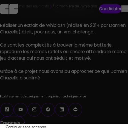
Accueil
Films des étudiants
À la manière de… Whiplash
Candidater
Réaliser un extrait de Whiplash (réalisé en 2014 par Damien
Chazelle) était, pour nous, un vrai challenge.
Ce sont les complexités à trouver la même batterie,
reproduire les mêmes reflets ou encore atteindre le même
jeu d’acteur qui nous ont séduit et motivé.
Grâce à ce projet nous avons pu approcher ce que Damien
Chazelle a sublimé
Établissement d'enseignement supérieur technique privé
Français