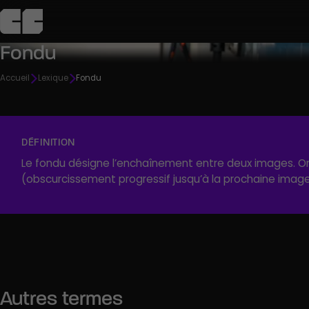
Fondu
L’école
Admission
Campus
Pédagogie
Agenda
Accueil
Lexique
Fondu
C
Découvrir
Découvrir
Découvrir
Découvrir
Découvrir
DÉFINITION
Le fondu désigne l’enchaînement entre deux images. On l
R
(obscurcissement progressif jusqu’à la prochaine image
Autres termes