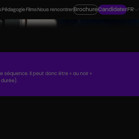
Brochure
Candidater
FR
s
Pédagogie
Films
Nous rencontrer
ovisuel
 séquence. Il peut donc être « au noir »
 durée).
os