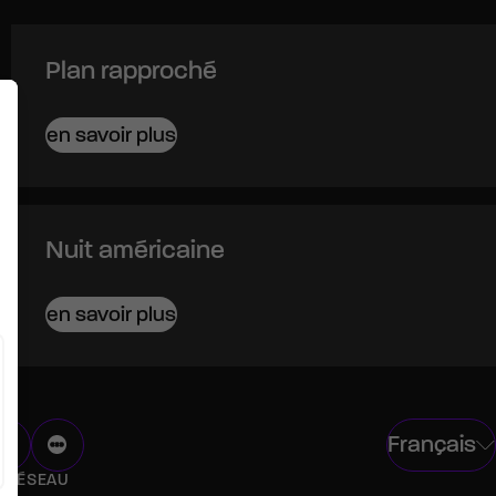
Plan rapproché
en savoir plus
Nuit américaine
en savoir plus
Français
U RÉSEAU