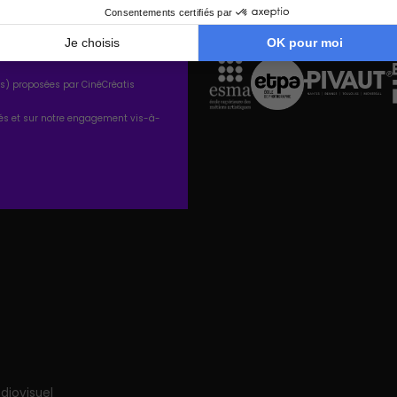
tés) proposées par CinéCréatis
tés et sur notre engagement vis-à-
diovisuel