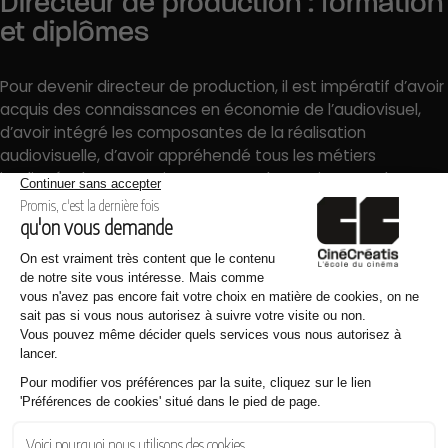
Directeur de production : formation
et diplômes
Pour devenir directeur de production, il est impératif d’avoir
acquis des connaissances en économie de l’audiovisuel,
d’avoir intégré les composantes de la réalisation
audiovisuelle, d’avoir appréhendé tous les métiers
impliqués dans un projet… Ce sont des notions que la
formation de Concepteur de réalisation audiovisuelle et
cinématographique proposée à CinéCréatis permet
d’acquérir. En plus d’un enseignement théorique et pratique
complet, le cursus comprend une immersion
professionnelle qui vise à donner à ses étudiants toutes les
clés nécessaires pour une insertion professionnelle
optimale.
Les qualités pour devenir directeur