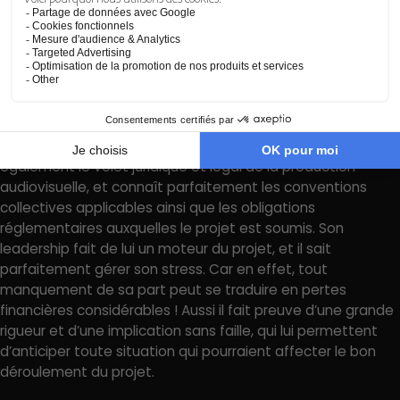
de production
Le monde de l’audiovisuel n’a aucun secret pour le directeur
de production. Il connaît chaque intervenant impliqué dans
le projet, son champ d’action et ses compétences. Son
expertise financière lui permet de réaliser des estimations
au plus près des besoins de la production. Il maîtrise
également le volet juridique et légal de la production
audiovisuelle, et connaît parfaitement les conventions
collectives applicables ainsi que les obligations
réglementaires auxquelles le projet est soumis. Son
leadership fait de lui un moteur du projet, et il sait
parfaitement gérer son stress. Car en effet, tout
manquement de sa part peut se traduire en pertes
financières considérables ! Aussi il fait preuve d’une grande
rigueur et d’une implication sans faille, qui lui permettent
d’anticiper toute situation qui pourraient affecter le bon
déroulement du projet.