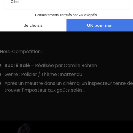
Musique Originale
Avant un concert, un rappeur se fait quitter par sa
petite-amie, ce qui va lui donner de l’inspiration pour ses
textes.
Hors-Compétition :
Sucré Salé
– Réalisée par Camille Bohren
Genre : Policier / Thème : Inattendu
Après un meurtre dans un cinéma, un inspecteur tente de
trouver l’imposteur aux goûts salés…