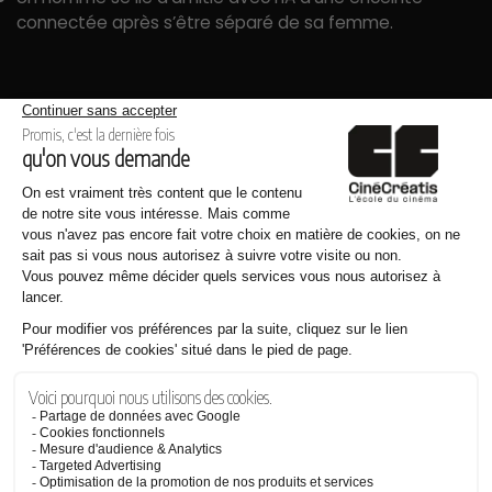
connectée après s’être séparé de sa femme.
A Contre-Hackeur
– Réalisé par Alexis Lucas
Genre : Guerre / Thème : Frontières
Récompenses :
Meilleur Montage, Meilleur Scénario
Un mystérieux hackeur tente de dévoiler des secrets du
gouvernement à propos d’un projet Top Secret.
Track
– Réalisés par Nolwenn Nicod, Mathilde Sala et
Thibault Arles
Genre : Drame Musical / Thème : Inattendu
Récompenses
: Meilleur Film, Meilleur Son, Meilleur