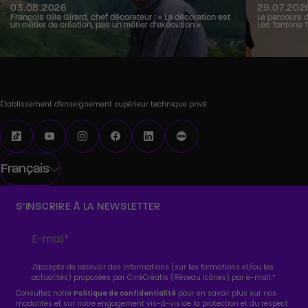
03.08.2026
29.07.202
François Gila Girard, chef décorateur : « La décoration est
Le parcours 
un métier de création, pas un métier d’exécution »
Les Tontons 
Établissement d'enseignement supérieur technique privé
Français
S’INSCRIRE À LA NEWSLETTER
J'accepte de recevoir des informations (sur les formations et/ou les
actualités) proposées par CinéCréatis (Réseau Icônes) par e-mail.
*
Consultez notre
Politique de confidentialité
pour en savoir plus sur nos
modalités et sur notre engagement vis-à-vis de la protection et du respect