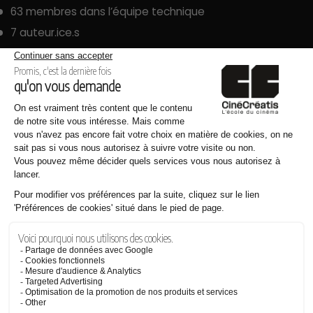
63 membres dans l’équipe technique
7 auteur.ice.s
60 figurant.e.s
8 décors
577 repas servis
Des chiffres qui pourraient vous donner le tournis ! Encore
bravo à nos étudiants.
Sources :
Instagram du film Mona @mona.le.film
Photos prises par Jules le Hénaff – photographe plateau.