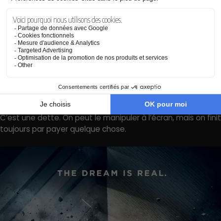
les dimensions, mais il ne récupérera jamais les années
perdues avec sa fille. Oppenheimer peut justifier ses choix
par le contexte scientifique, militaire et politique de son
époque, mais il ne peut pas contenir ce qu’il a contribué à
libérer. Bruce Wayne peut devenir Batman, mais il ne
ressuscitera pas ses parents. Leonard peut se tatouer le
corps pour conserver des traces, mais il ne retrouvera
jamais une relation fiable à sa propre vérité.
Chez Nolan, le temps n’est donc pas qu’un concept brillant.
C’est une dette. On peut le manipuler à l’écran, mais on finit
toujours par payer quelque chose.