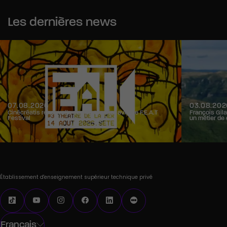
Les dernières news
07.08.2026
03.08.202
Cinécréatis renouvelle son partenariat avec le F.E.A.T
François Gila
Festival
un métier de 
Établissement d'enseignement supérieur technique privé
Français