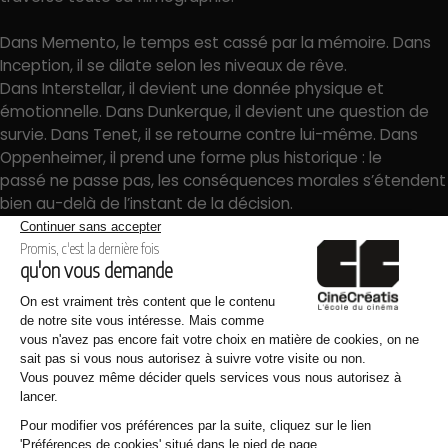
Dans Memento, le temps est cassé par la mémoire. Dans
Inception, il se dilate selon les niveaux de rêve.
Dans Interstellar, il devient une donnée physique et
émotionnelle. Dans Dunkerque, il devient une question de
survie. Dans Tenet, il se retourne contre lui-même. Dans
Oppenheimer, il prend une forme plus historique : le
passé ne passe pas, les conséquences morales s’étendent
bien au-delà de l’instant de la décision.
Ce rapport au temps explique pourquoi ses films ont
souvent une dimension tragique. Les personnages de Nolan
ne peuvent pas simplement revenir en arrière. Même
quand le récit joue avec la chronologie, même quand la
narration se plie, même quand la science-fiction permet
des mouvements impossibles, quelque chose reste
irréversible.
Cooper peut traverser l’espace et communiquer à travers