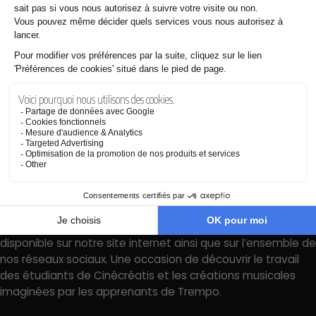
enrichissante : « J’ai adoré revoir mon film avec une autre
perspective. C’est un exercice qui m’a beaucoup plu. » Une
réaction qui témoigne de la richesse de cette collaboration
entre les deux écoles, où chacun a pu nourrir sa pratique au
contact de l’autre discipline.
À travers ce projet, Trempo et Cinécréatis ont offert à leurs
étudiants une immersion concrète dans les réalités
professionnelles de la création audiovisuelle. Une
expérience formatrice qui rappelle combien la rencontre
entre l’image et la musique constitue un élément essentiel
de la narration cinématographique.
Le court-métrage
Entre deux regards
sera prochainement
disponible sur notre site internet ainsi que sur l’ensemble de
nos réseaux sociaux. Une occasion de découvrir le travail
des étudiants de Cinécréatis et les créations musicales
imaginées par les apprenants de Trempo.