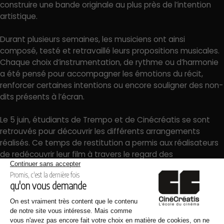
construire une bande originale au plus près de l’intention
artistique.
Durant plusieurs semaines, les musiciens ont ainsi
composé, testé et retravaillé leurs propositions musicales.
Chaque choix d’instrumentation, de rythme ou d’harmonie
a été pensé pour accompagner les émotions du récit,
renforcer certaines intentions ou encore souligner des non-
dits présents à l’écran.
Le 5 juin, étudiants de Trempo et de Cinécréatis se sont
retrouvés pour découvrir les différents arrangements
réalisés. Ce temps de restitution a permis aux réalisateurs
de redécouvrir leur film à travers le regard des
compositeurs. Une même séquence pouvait ainsi prendre
une coloration totalement différente selon les choix
musicaux effectués, démontrant toute l’influence de la
bande originale sur la perception d’une œuvre.
Pour Louve, cette expérience s’est révélée particulièrement