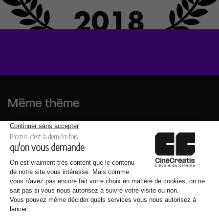
Même thème
07.08.2026
Cinécréatis renouvelle son partenariat avec le F.E.A.T Festival