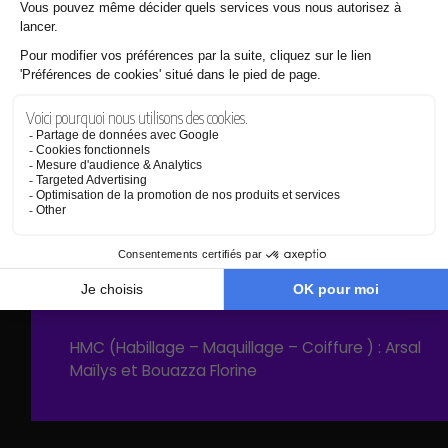
CHEF MONTEUR : Roger-Raynaud Mayanna
ASSISTANT MONTEUR : Boullain Louan
MIXEUR SON / SOUND DESIGNER : Carceller Oscar
et Smets Antoine
CHEF DÉCORATRICE : Viennois Marie
ASSISTANTE ACCESSOIRISTE : Faure Julie
CHEFFE MAQUILLEUSE : Boucherat Léopoldine
CHEFFE COIFFEUSE : Dintillac Valentine
HMC (Habillage – Maquillage – Coiffure ) : Arsal
Maïlys et Bouazza Florine