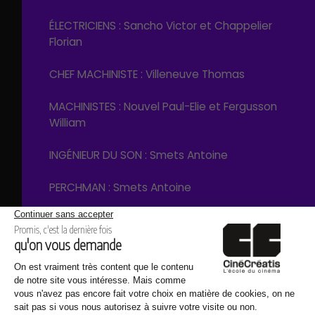
ÉLECTRICIENS : Sancho Victor et Chappelier
Florian
CHEF MACHINISTE : Villeneuve Thomas
MACHINISTES : Nouvel Paul-Elie et Fergusson
William
INGÉNIEUR DU SON : Smets Antoine
PERCHMAN : Smets Antoine
RÉGISSEUSE GÉNÉRAL : Regues Carla
RÉGISSEUR ADJOINT : Perrichet Corentin
ASSISTANT RÉGISSEUR ADJOINT : Sallet Marion