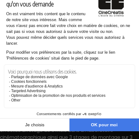
lourde tâche, en coopération avec le réalisateur, de choisir
les meilleurs sons.
Carrières et débouchés
Le chef monteur (son) cinéma débute comme stagiaire
pour apprendre, avant de devenir assistant puis chef
monteur. Ce métier, captivant, peut se montrer très
stressant sur le long terme, notamment à cause des délais
très courts qu’il doit respecter et des relations pas toujours
simples avec le réalisateur.
L’activité de monteur au cinéma est réglementée, il faut
posséder la carte professionnelle du Centre national du
cinéma (CNC), accordée aux professionnels qui ont
effectué un stage de 3 mois dans un laboratoire
cinématographique ainsi que 3 stages de montage sur 3