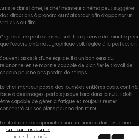
Artiste dans l’âme, le chef monteur cinéma peut suggérer
des directions à prendre au réalisateur afin d’apporter un
vrai plus au film.
Organisé, ce professionnel sait faire preuve de minutie pour
que l’œuvre cinématographique soit réglée à la perfection.
Souvent assisté d’une équipe, il a un bon sens du
relationnel et se montre capable de planifier le travail de
chacun pour ne pas perdre de temps.
Le chef monteur passe des journées entières assis, confiné,
face à des images, parfois jusque tard dans la nuit, il doit
être capable de gérer la fatigue et toujours rester
concentré sur ses plans pour ne rien rater.
Le chef monteur spécialisé son au cinéma doit avoir une
véritable fibre artistique, une oreille affûtée ainsi qu’une
excellente coordination notamment lors du mixage. Il a la