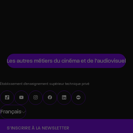
Producteur de cinéma
Producteur executif
Étalonneur
Chef de projet audiovisuel
Régisseur général
Les autres métiers du cinéma et de l’audiovisuel
Établissement d'enseignement supérieur technique privé
Français
S’INSCRIRE À LA NEWSLETTER