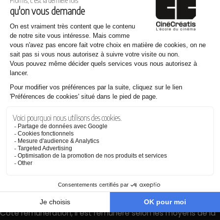
Bien souvent, en début de carrière, il va d’abord
commencer comme stagiaire sur un tournage, puis
cadreur, deuxième assistant et premier assistant chef op
avant de pouvoir être lui-même en responsable des
lumières et de l’ambiance visuelle d’un film.
C’est un métier qui nécessite avant tout de l’expérience et
de la pratique. Le chef opérateur travaille aussi bien pour
une société de production de cinéma, de télévision ou
publicitaire : il a généralement le statut d’intermittent du
spectacle ce qui suppose une certaine précarité, surtout
en début de carrière.
Salaire d’un directeur de la
photographie
Côté rémunération, il est rémunéré selon les moyens de la