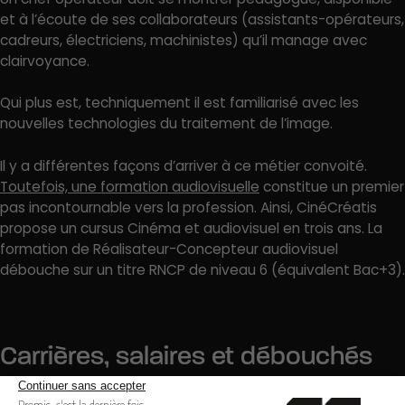
et à l’écoute de ses collaborateurs (assistants-opérateurs,
cadreurs, électriciens, machinistes) qu’il manage avec
clairvoyance.
Qui plus est, techniquement il est familiarisé avec les
nouvelles technologies du traitement de l’image.
Il y a différentes façons d’arriver à ce métier convoité.
Toutefois, une formation audiovisuelle
constitue un premier
pas incontournable vers la profession. Ainsi, CinéCréatis
propose un cursus Cinéma et audiovisuel en trois ans. La
formation de Réalisateur-Concepteur audiovisuel
débouche sur un titre RNCP de niveau 6 (équivalent Bac+3).
Carrières, salaires et débouchés