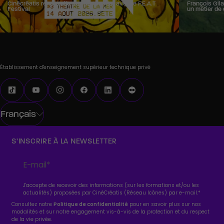
Cinécréatis renouvelle son partenariat avec le F.E.A.T
François Gila
Festival
un métier de 
Établissement d'enseignement supérieur technique privé
Français
S’INSCRIRE À LA NEWSLETTER
J'accepte de recevoir des informations (sur les formations et/ou les
actualités) proposées par CinéCréatis (Réseau Icônes) par e-mail.
*
Consultez notre
Politique de confidentialité
pour en savoir plus sur nos
modalités et sur notre engagement vis-à-vis de la protection et du respect
de la vie privée.