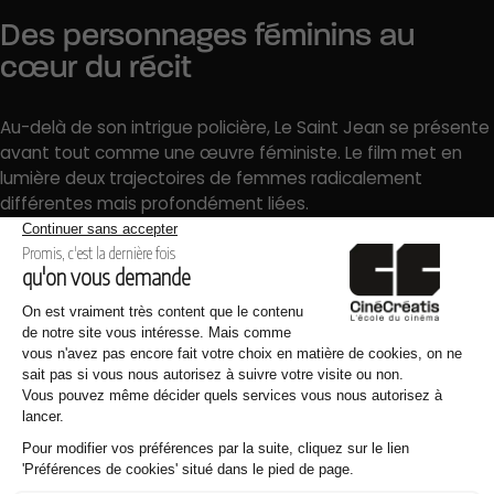
Des personnages féminins au
cœur du récit
Au-delà de son intrigue policière, Le Saint Jean se présente
avant tout comme une œuvre féministe. Le film met en
lumière deux trajectoires de femmes radicalement
différentes mais profondément liées.
Jeanne représente une femme prisonnière des normes
sociales de son époque. Empêchée de travailler par son
mari, elle rêve pourtant de devenir avocate. Renée, à
l’inverse, est une femme indépendante et rebelle, marquée
par les violences qu’elle a subies tout au long de sa vie.
Après avoir été agressée par son patron, elle décide de se
venger dans un geste irréversible.
Le film ne cherche jamais à simplifier ses personnages. Au
contraire, les réalisatrices revendiquent une écriture subtile