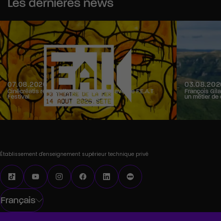
Les dernières news
07.08.2026
03.08.202
Cinécréatis renouvelle son partenariat avec le F.E.A.T
François Gila
Festival
un métier de 
Établissement d'enseignement supérieur technique privé
Français