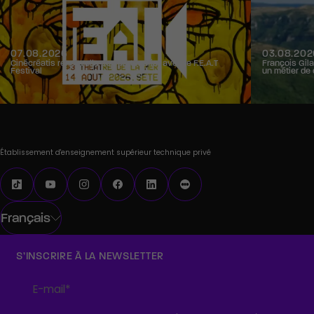
07.08.2026
03.08.202
Cinécréatis renouvelle son partenariat avec le F.E.A.T
François Gila
Festival
un métier de 
Établissement d'enseignement supérieur technique privé
Français
S’INSCRIRE À LA NEWSLETTER