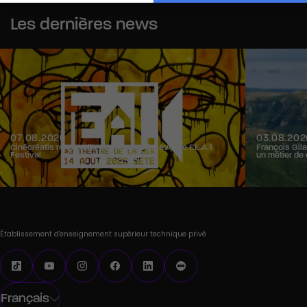
Les dernières news
07.08.2026
03.08.202
Cinécréatis renouvelle son partenariat avec le F.E.A.T
François Gila
Festival
un métier de 
Établissement d'enseignement supérieur technique privé
Français