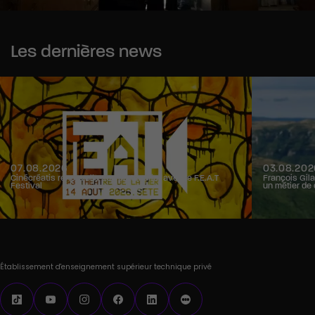
Les dernières news
07.08.2026
03.08.202
Cinécréatis renouvelle son partenariat avec le F.E.A.T
François Gila
Festival
un métier de 
Établissement d'enseignement supérieur technique privé