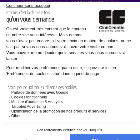
pédagogique, donne à Jeanne une justesse
poignante. Elle évoque la « rage de vivre » qui
anime son personnage, cette lumière fragile
qui subsiste malgré l’obscurité.
Hadrien Poudevigne, interprète du mercenaire,
assume un rôle glaçant dans sa brutalité
déshumanisée. Pour lui, ce personnage ne se
pense pas en termes de bien ou de mal, il agit.
L’écuyer, joué par Valentin Relier, incarne quant
à lui le témoin silencieux, pris entre bourreau et
victime. Un rôle subtil, complexe, qui
questionne la neutralité face à la violence : ne
rien faire, est-ce déjà choisir un camp ?