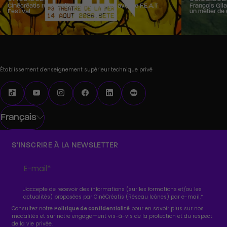
Cinécréatis renouvelle son partenariat avec le F.E.A.T
François Gila
Festival
un métier de 
Établissement d'enseignement supérieur technique privé
Français
S’INSCRIRE À LA NEWSLETTER
J'accepte de recevoir des informations (sur les formations et/ou les
actualités) proposées par CinéCréatis (Réseau Icônes) par e-mail.
*
Consultez notre
Politique de confidentialité
pour en savoir plus sur nos
modalités et sur notre engagement vis-à-vis de la protection et du respect
de la vie privée.