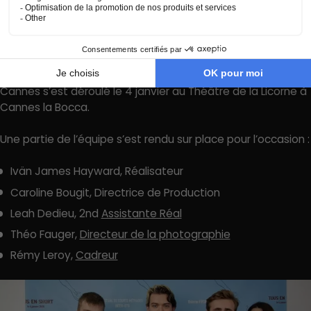
dans la section « Hors Compétition » au côté des films « Au
bout de la table » réalisé par Lise Rémon et « Sayonara »
réalisé par Aurélien Douay. A l’issu de la compétition Terre
Ferme remporte le prix du Prix du Short Libre !
Le festival crée par les étudiants du BTS audiovisuel de
Cannes s’est déroulé le 4 janvier au Théâtre de la Licorne à
Cannes la Bocca.
Une partie de l’équipe s’est rendu sur place pour l’occasion :
Ivän James Hayward, Réalisateur
Caroline Bougit, Directrice de Production
Leah Dedieu, 2nd
Assistante Réal
Théo Fauger,
Directeur de la photographie
Rémy Leroy,
Cadreur