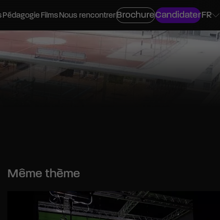
Brochure
Candidater
FR
s
Pédagogie
Films
Nous rencontrer
ovisuel
os
Même thème