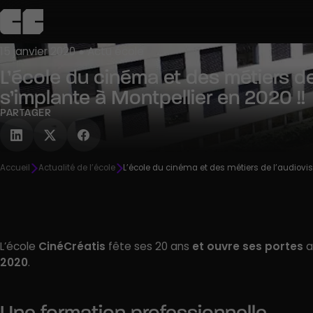
15 janvier 2020 ● Actu école
L’école du cinéma et des métiers de
L’école
Admission
Campus
Pédagogie
Agenda
C
s’implante à Montpellier en 2020 !!
Découvrir
Découvrir
Découvrir
Découvrir
Découvrir
PARTAGER
R
Accueil
Actualité de l’école
L’école du cinéma et des métiers de l’audiovis
L’école
CinéCréatis
fête ses 20 ans
et ouvre ses portes
a
2020
.
Une formation professionnelle