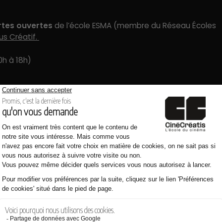
rtes ouvertes
de l’école ESMA (membre du Réseau Écoles
s Créatif.
0h à 18h)
2020