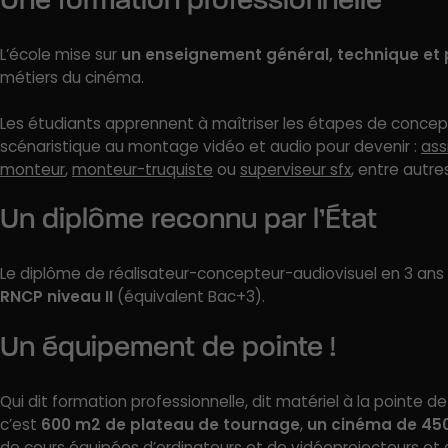
L’école mise sur
un enseignement général, technique et 
métiers du cinéma.
Les étudiants apprennent à maîtriser les étapes de concepti
scénaristique au montage vidéo et audio pour devenir :
ass
monteur
,
monteur-truquiste
ou
superviseur sfx
, entre autre
Un diplôme reconnu par l’État
Le diplôme de réalisateur-concepteur-audiovisuel en 3 ans dé
RNCP niveau II
(équivalent Bac+3).
Un équipement de pointe !
Qui dit formation professionnelle, dit matériel à la pointe d
c’est
600 m2 de plateau de tournage
,
un cinéma de 45
de cours équipées d’ordinateurs et de vidéoprojecteurs et 