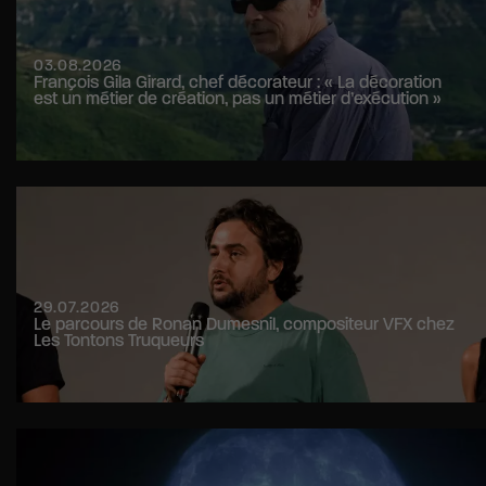
03.08.2026
François Gila Girard, chef décorateur : « La décoration
est un métier de création, pas un métier d’exécution »
29.07.2026
Le parcours de Ronan Dumesnil, compositeur VFX chez
Les Tontons Truqueurs