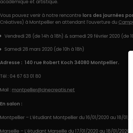
académique et artistique.
Vous pouvez venir à notre rencontre
lors des journées po
Créatives) à Montpellier en attendant l’ouverture du
Campu
Vendredi 28 (de 14h à 18h) & samedi 29 février 2020 (de 1
Samedi 28 mars 2020 (de 10h à 18h)
Adresse : 140 rue Robert Koch 34080 Montpellier
.
Tél : 04 67 63 01 80
Mail :
montpellier@cinecreatis.net
En salon :
Montpellier – L’étudiant Montpellier du 16/01/2020 au 18/01/
Marseille – L’étudiant Marseille du 17/01/2020 au 18/01/2020