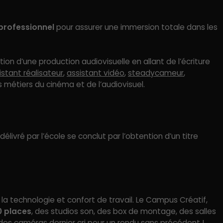
professionnel
pour assurer une immersion totale dans les
on d’une production audiovisuelle en allant de l’écriture
istant réalisateur
,
assistant vidéo
,
steadycameur
,
s métiers du cinéma et de l’audiovisuel.
livré par l’école se conclut par l’obtention d’un titre
e la technologie et confort de travail. Le Campus Créatif,
0 places
, des studios son, des box de montage, des salles
des caméras dernier cri pour un rendu sans précédent !