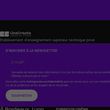
Établissement d'enseignement supérieur technique privé
S’INSCRIRE À LA NEWSLETTER
J'accepte de recevoir des informations (sur les formations et/ou les actuali
(Réseau Icônes) par e-mail.
*
Consultez notre
Politique de confidentialité
pour en savoir plus sur nos modali
vis de la protection et du respect de la vie privée.
À
Bordeaux,
Lyon,
FORMATION CINÉMA